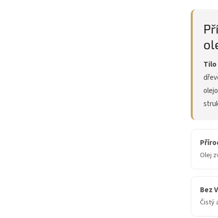
Př
ol
Tilo
dřev
olej
stru
Příro
Olej z
Bez V
Čistý 