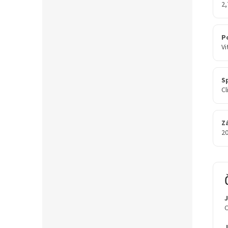
2
P
Vi
S
Cl
Z
20
J
O