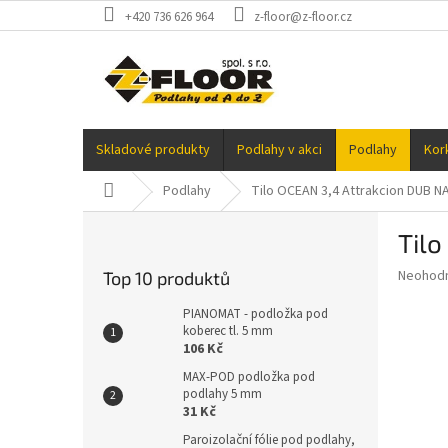
Přejít
+420 736 626 964
z-floor@z-floor.cz
na
obsah
Skladové produkty
Podlahy v akci
Podlahy
Kor
Domů
Podlahy
Tilo OCEAN 3,4 Attrakcion DUB NA
P
Tilo
o
s
Průměr
Neohod
Top 10 produktů
t
hodnoce
r
produkt
PIANOMAT - podložka pod
a
koberec tl. 5 mm
je
106 Kč
0,0
n
z
n
MAX-POD podložka pod
5
podlahy 5 mm
í
hvězdič
31 Kč
p
a
Paroizolační fólie pod podlahy,