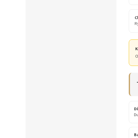
C
R
K
O
D
D
Ba