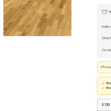
M
Kolik 
Obdrž
Za ce
Při ko
Vho
Vho