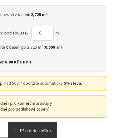
2
nožství v balení:
2,725 m
2
2
m
potřebujete?
m
2
2
íte
0
balení po 2,725 m
(
0.000
m
)
nu:
0,00 Kč
s DPH
2
upi nad 50 m
obdržíte automaticky
5% slevu
.
dné i pro komerční prostory
dné pro podlahové topení
Přidat do košíku