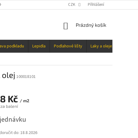
H ÚDAJŮ
CZK
Přihlášení
NÁKUPNÍ
Prázdný košík
KOŠÍK
rava podkladu
Lepidla
Podlahové lišty
Laky a oleje
Doplňky
 olej
100018101
68 Kč
/ m2
 za balení
jednávku
oručit do:
18.8.2026