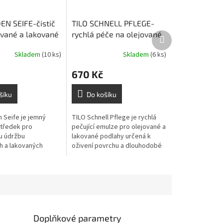
EN SEIFE-čistič
TILO SCHNELL PFLEGE-
ované a lakované
rychlá péče na olejované
Další
produkt
 litr
a lakované podlahy - 1 litr
Skladem
(10 ks)
Skladem
(6 ks)
670 Kč
šíku
Do košíku
 Seife je jemný
TILO Schnell Pflege je rychlá
středek pro
pečující emulze pro olejované a
u údržbu
lakované podlahy určená k
h a lakovaných
oživení povrchu a dlouhodobé
ky šetrnému složení
ochraně. Vytváří jemný
ch, pomáhá zachovat
ochranný film, osvěžuje
 a je vhodný...
vzhled...
Doplňkové parametry