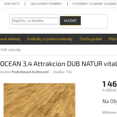
KONTAKTY
OBCHODNÍ PODMÍNKY
PODMÍNKY OCHRANY OSOBNÍC
HLEDAT
kové obklady
Podložky a izolační materiály
Čističe podlah
Příp
TUR vital olej
 OCEAN 3,4 Attrakcion DUB NATUR vital
né
noceno
Podrobnosti hodnocení
Značka:
Tilo
ní
1 4
u
4 000 Kč
Měrná
Na Ob
cena:
ek.
Můžeme d