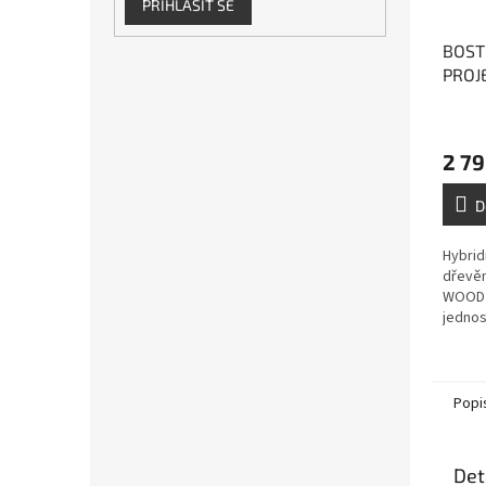
PŘIHLÁSIT SE
BOST
PROJE
hybri
vícev
2 79
D
Hybrid
dřevě
WOOD 
jednos
bez ro
lepení
podlah 
Popi
Det