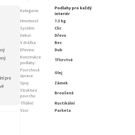
Podlahy pro každý
Kategorie
:
interiér
Hmotnost
:
7.3 kg
Systém
:
Clic
Dekor
:
Dřevo
V drážka
:
Bez
aný
Dřevina
:
Dub
Konstrukce
ený
Třívrstvá
podlahy
:
Povrchová
Olej
úprava
:
ní pro
Spoj
:
Zámek
ové
Struktura
Broušená
povrchu
:
Třídění
:
Rustikální
Vzor
:
Parketa