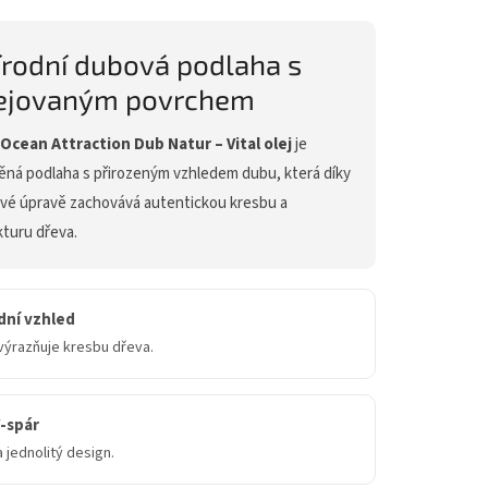
írodní dubová podlaha s
ejovaným povrchem
 Ocean Attraction Dub Natur – Vital olej
je
ěná podlaha s přirozeným vzhledem dubu, která díky
ové úpravě zachovává autentickou kresbu a
kturu dřeva.
dní vzhled
výrazňuje kresbu dřeva.
-spár
a jednolitý design.