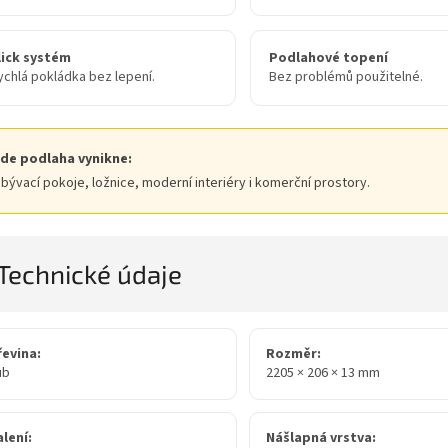
lick systém
Podlahové topení
ychlá pokládka bez lepení.
Bez problémů použitelné.
de podlaha vynikne:
bývací pokoje, ložnice, moderní interiéry i komerční prostory.
Technické údaje
řevina:
Rozměr:
ub
2205 × 206 × 13 mm
lení:
Nášlapná vrstva: