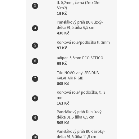
tl. 0,2mm, černá (2mx25m=
n
50m2)
e
19 Kč
l
Panelákový práh BUK úzký-
délka 91,5 šířka 6,5 cm
430 Kč
Korková role/podložka tl. 2mm
97 Kč
adipan 5,5mm ECO STEICO
69 Kč
Tilo NOVO vinyl SPA DUB
KALAHARI RIGID
805 Kč
Korková role/ podložka, tl. 3
mm
161 Kč
Panelákový práh Dub úzký -
délka 91,5 šířka 6,5 cm
505 Kč
Panelákový práh BUK široký-
délka 91,5 šířka 11,5 cm