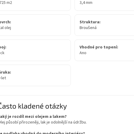
,725 m2
3,4 mm
ovrch:
Struktura:
tal olej
Broušená
poj:
Vhodné pro topení:
ick
Ano
áruka:
 let
Často kladené otázky
aký je rozdíl mezi olejem a lakem?
lej působí přirozeněji, lak je odolnější na údržbu.
Je podlaha vhodná do moderního interiéru?