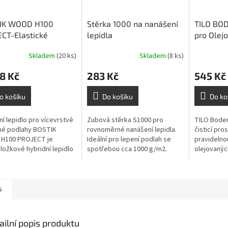
IK WOOD H100
Stěrka 1000 na nanášení
TILO BOD
CT-Elastické
lepidla
pro Olej
dní lepidlo na
podlahy -1
Skladem
(20 ks)
Skladem
(8 ks)
rstvé parkety- 17 kg
8 Kč
283 Kč
545 Kč
o košíku
Do košíku
Do ko
ní lepidlo pro vícevrstvé
Zubová stěrka S1000 pro
TILO Boden
né podlahy BOSTIK
rovnoměrné nanášení lepidla.
čisticí pro
H100 PROJECT je
Ideální pro lepení podlah se
pravidelno
ložkové hybridní lepidlo
spotřebou cca 1000 g/m2.
olejovanýc
zpouštědel určené pro
Vhodná pro dřevěné i další
podlah. Dí
 vícevrstvých dřevěných
podlahové krytiny.
čistí povr
a...
jeho vzhled
s
ailní popis produktu