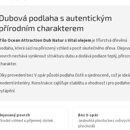
Dubová podlaha s autentickým
přírodním charakterem
Tilo Ocean Attraction Dub Natur s Vital olejem
je třívrstvá dřevěná
podlaha, která sází na přirozený vzhled a pocit skutečného dřeva. Olejov
povrch nechává vyniknout strukturu dubu a dodává podlaze teplý, přiroz
charakter.
Díky provedení bez V-spár působí podlaha čistě a sjednoceně, což je ideál
moderní interiéry. Konstrukce zajišťuje stabilitu a vhodnost i pro podlah
vytápění.
lejovaný povrch
Bez V-spár
řírodní vzhled a příjemný dotek.
Jednolitá plocha bez rušivých
přechodů.