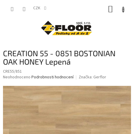
Přejít
NÁKUP
na
CZK
obsah
KOŠÍK
CREATION 55 - 0851 BOSTONIAN
OAK HONEY Lepená
CRE55/851
Průměrné
Neohodnoceno
Podrobnosti hodnocení
Značka:
Gerflor
hodnocení
produktu
je
0,0
z
5
hvězdiček.