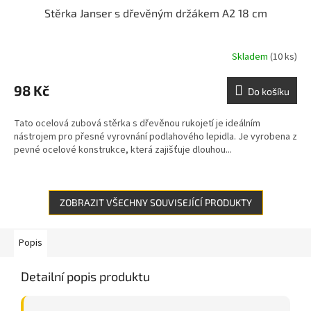
Stěrka Janser s dřevěným držákem A2 18 cm
Skladem
(10 ks)
98 Kč
Do košíku
Tato ocelová zubová stěrka s dřevěnou rukojetí je ideálním
nástrojem pro přesné vyrovnání podlahového lepidla. Je vyrobena z
pevné ocelové konstrukce, která zajišťuje dlouhou...
ZOBRAZIT VŠECHNY SOUVISEJÍCÍ PRODUKTY
Popis
Detailní popis produktu