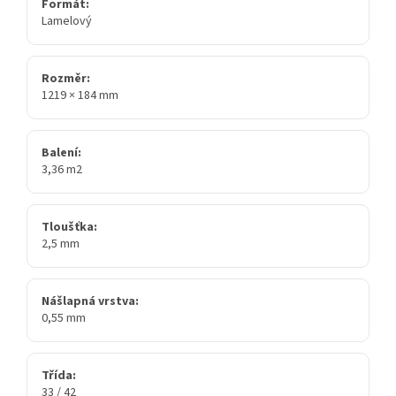
Formát:
Lamelový
Rozměr:
1219 × 184 mm
Balení:
3,36 m2
Tloušťka:
2,5 mm
Nášlapná vrstva:
0,55 mm
Třída:
33 / 42