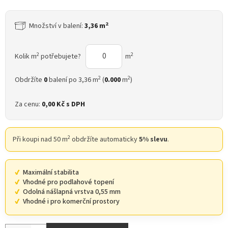
2
Množství v balení:
3,36 m
2
2
Kolik m
potřebujete?
m
2
2
Obdržíte
0
balení po 3,36 m
(
0.000
m
)
Za cenu:
0,00 Kč
s DPH
2
Při koupi nad 50 m
obdržíte automaticky
5% slevu
.
Maximální stabilita
Vhodné pro podlahové topení
Odolná nášlapná vrstva 0,55 mm
Vhodné i pro komerční prostory