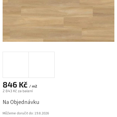
846 Kč
/ m2
2 843 Kč za balení
Měrná
Na Objednávku
cena:
Můžeme doručit do:
19.8.2026