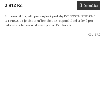
2 812 Kč
Do košíku
Profesionální lepidlo pro vinylové podlahy LVT BOSTIK STIX A340
LVT PROJECT je disperzní lepidlo bez rozpouštědel určené pro
celoplošné lepení vinylových podlah LVT. Nabízí...
Kód:
SA2