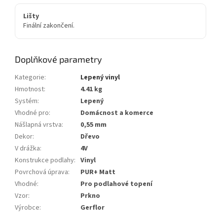
Lišty
Finální zakončení.
Doplňkové parametry
Kategorie
:
Lepený vinyl
Hmotnost
:
4.41 kg
Systém
:
Lepený
Vhodné pro
:
Domácnost a komerce
Nášlapná vrstva
:
0,55 mm
Dekor
:
Dřevo
V drážka
:
4V
Konstrukce podlahy
:
Vinyl
Povrchová úprava
:
PUR+ Matt
Vhodné
:
Pro podlahové topení
Vzor
:
Prkno
Výrobce
:
Gerflor