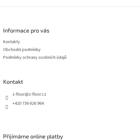
Z
á
p
a
Informace pro vás
t
Kontakty
í
Obchodní podmínky
Podmínky ochrany osobních údajů
Kontakt
z-floor
@
z-floor.cz
+420 736 626 964
Přijímáme online platby