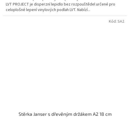
LVT PROJECT je disperzní lepidlo bez rozpouštědel určené pro
celoplošné lepení vinylových podlah LVT. Nabízí...
Kód:
SA2
Stěrka Janser s dřevěným držákem A2 18 cm