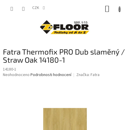
Přejít
NÁKUP
na
CZK
obsah
KOŠÍK
Fatra Thermofix PRO Dub slaměný /
Straw Oak 14180-1
14180-1
Průměrné
Neohodnoceno
Podrobnosti hodnocení
Značka:
Fatra
hodnocení
produktu
je
0,0
z
5
hvězdiček.