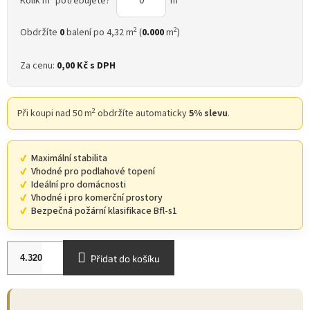
Kolik m
potřebujete?
m
2
2
Obdržíte
0
balení po 4,32 m
(
0.000
m
)
Za cenu:
0,00 Kč
s DPH
2
Při koupi nad 50 m
obdržíte automaticky
5% slevu
.
Maximální stabilita
Vhodné pro podlahové topení
Ideální pro domácnosti
Vhodné i pro komerční prostory
Bezpečná požární klasifikace Bfl-s1
Přidat do košíku