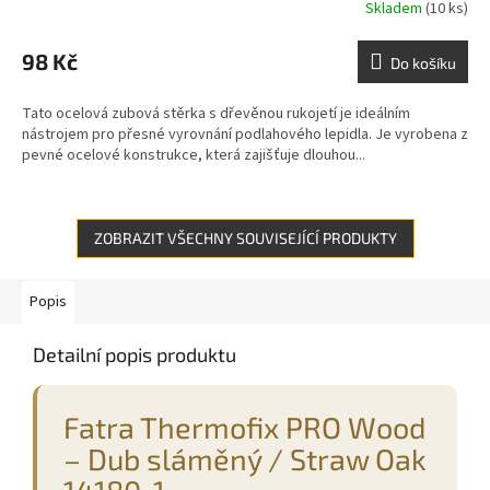
Skladem
(10 ks)
98 Kč
Do košíku
Tato ocelová zubová stěrka s dřevěnou rukojetí je ideálním
nástrojem pro přesné vyrovnání podlahového lepidla. Je vyrobena z
pevné ocelové konstrukce, která zajišťuje dlouhou...
ZOBRAZIT VŠECHNY SOUVISEJÍCÍ PRODUKTY
Popis
Detailní popis produktu
Fatra Thermofix PRO Wood
– Dub sláměný / Straw Oak