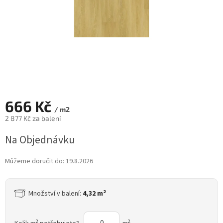
666 Kč
/ m2
2 877 Kč za balení
Měrná
Na Objednávku
cena:
Můžeme doručit do:
19.8.2026
2
Množství v balení:
4,32 m
2
2