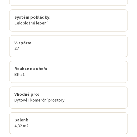
Systém pokládky:
Celoplošné lepení
V-spára:
4V
Reakce na oheň:
Bfl-s1
Vhodné pro:
Bytové i komerční prostory
Balení:
4,32 m2