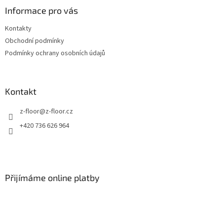
a
Informace pro vás
t
Kontakty
í
Obchodní podmínky
Podmínky ochrany osobních údajů
Kontakt
z-floor
@
z-floor.cz
+420 736 626 964
Přijímáme online platby