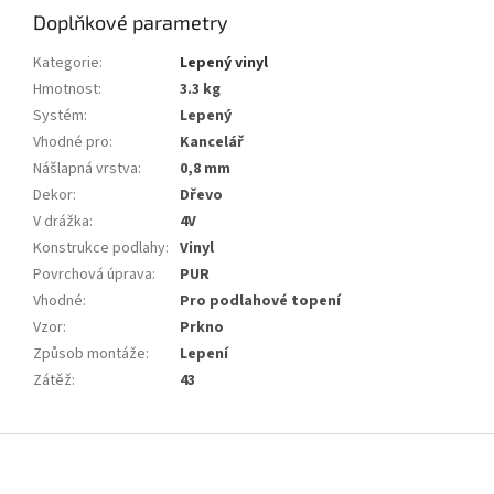
Doplňkové parametry
Kategorie
:
Lepený vinyl
Hmotnost
:
3.3 kg
Systém
:
Lepený
Vhodné pro
:
Kancelář
Nášlapná vrstva
:
0,8 mm
Dekor
:
Dřevo
V drážka
:
4V
Konstrukce podlahy
:
Vinyl
Povrchová úprava
:
PUR
Vhodné
:
Pro podlahové topení
Vzor
:
Prkno
Způsob montáže
:
Lepení
Zátěž
:
43
Z
á
p