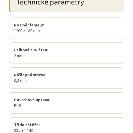
Technické parametry
Rozměr lamely:
1200 × 180 mm
Celková tloušťka:
2 mm
Nášlapná vrstva:
0,8 mm
Povrchová úprava:
PUR
Třída zátěže:
23 / 34 / 43