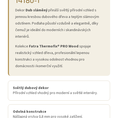
14180-1
Dekor
Dub sláměný
přináší světlý přírodní vzhled s
jemnou kresbou dubového dřeva a teplým slámovým
odstínem. Podlaha působí vzdušně a elegantně, díky
čemuž je ideální do moderních i skandinávských
interiérů.
Kolekce
Fatra Thermofix® PRO Wood
spojuje
realistický vzhled dřeva, profesionální lepenou
konstrukci a vysokou odolnost vhodnou pro
domácnosti i komerční využití.
Světlý dubový dekor
Přírodní vzhled vhodný pro moderní a světlé interiéry.
Odolná konstrukce
Nášlapná vrstva 0,8 mm pro vysoké zatížení.