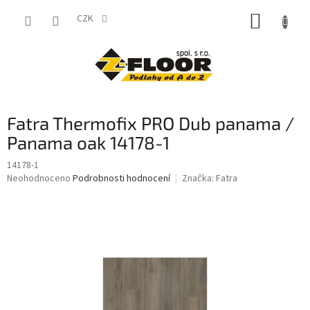
Přejít
NÁKUP
na
CZK
obsah
KOŠÍK
Fatra Thermofix PRO Dub panama /
Panama oak 14178-1
14178-1
Průměrné
Neohodnoceno
Podrobnosti hodnocení
Značka:
Fatra
hodnocení
produktu
je
0,0
z
5
hvězdiček.