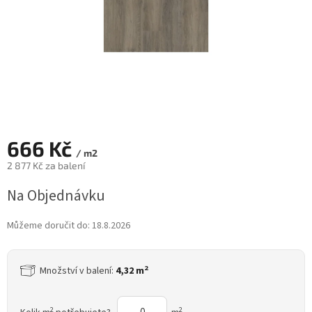
666 Kč
/ m2
2 877 Kč za balení
Měrná
Na Objednávku
cena:
Můžeme doručit do:
18.8.2026
2
Množství v balení:
4,32 m
2
2