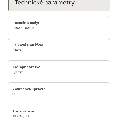
Technické parametry
Rozměr lamely:
1200 × 180 mm
Celková tloušťka:
2 mm
Nášlapná vrstva:
0,8 mm
Povrchová úprava:
PUR
Třída zátěže:
23 / 34 / 43