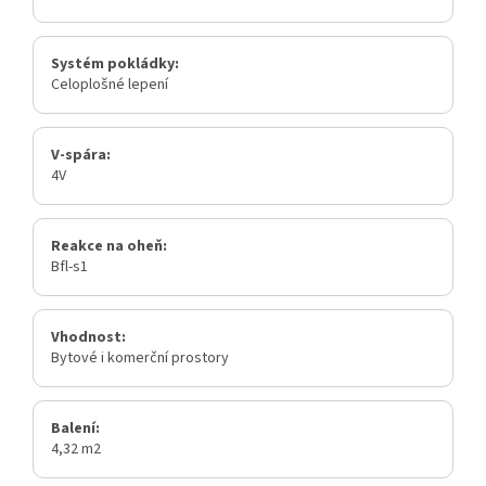
Systém pokládky:
Celoplošné lepení
V-spára:
4V
Reakce na oheň:
Bfl-s1
Vhodnost:
Bytové i komerční prostory
Balení:
4,32 m2