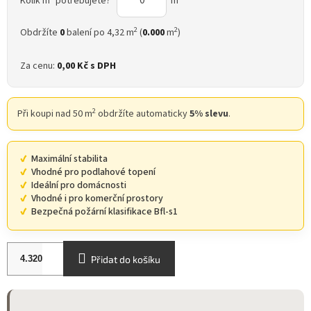
Kolik m
potřebujete?
m
2
2
Obdržíte
0
balení po 4,32 m
(
0.000
m
)
Za cenu:
0,00 Kč
s DPH
2
Při koupi nad 50 m
obdržíte automaticky
5% slevu
.
Maximální stabilita
Vhodné pro podlahové topení
Ideální pro domácnosti
Vhodné i pro komerční prostory
Bezpečná požární klasifikace Bfl-s1
Přidat do košíku