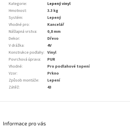
Kategorie
:
Lepený vinyl
Hmotnost
:
3.3 kg
Systém
:
Lepený
Vhodné pro
:
Kancelář
Nášlapná vrstva
:
0,8 mm
Dekor
:
Dřevo
V drážka
:
4V
Konstrukce podlahy
:
Vinyl
Povrchová úprava
:
PUR
Vhodné
:
Pro podlahové topení
Vzor
:
Prkno
Způsob montáže
:
Lepení
Zátěž
:
43
Z
á
p
a
Informace pro vás
t