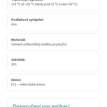
+15 °C až +25 °C (nikdy pod +5 °C a nad +30 °C)
Podlahové vytápění:
Ano
Materiál:
Cement zušlechtěný umělou pryskyřicí
GISCODE:
ZP1
Emise:
EC1 – velmi nízké emise
Doporučení pro aplikaci