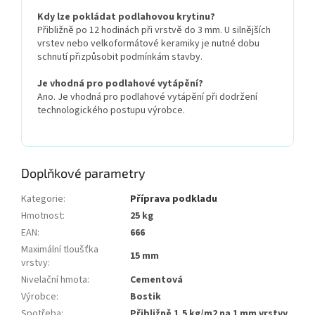
Kdy lze pokládat podlahovou krytinu?
Přibližně po 12 hodinách při vrstvě do 3 mm. U silnějších
vrstev nebo velkoformátové keramiky je nutné dobu
schnutí přizpůsobit podmínkám stavby.
Je vhodná pro podlahové vytápění?
Ano. Je vhodná pro podlahové vytápění při dodržení
technologického postupu výrobce.
Doplňkové parametry
Kategorie
:
Příprava podkladu
Hmotnost
:
25 kg
EAN
:
666
Maximální tloušťka
15 mm
vrstvy
:
Nivelační hmota
:
Cementová
Výrobce
:
Bostik
Spotřeba
:
Přibližně 1,5 kg/m2 na 1 mm vrstvy