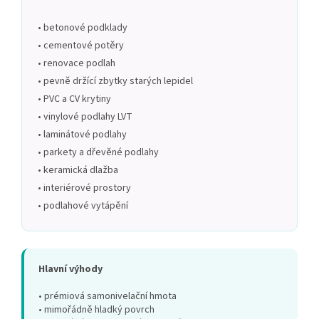
• betonové podklady
• cementové potěry
• renovace podlah
• pevně držící zbytky starých lepidel
• PVC a CV krytiny
• vinylové podlahy LVT
• laminátové podlahy
• parkety a dřevěné podlahy
• keramická dlažba
• interiérové prostory
• podlahové vytápění
Hlavní výhody
• prémiová samonivelační hmota
• mimořádně hladký povrch