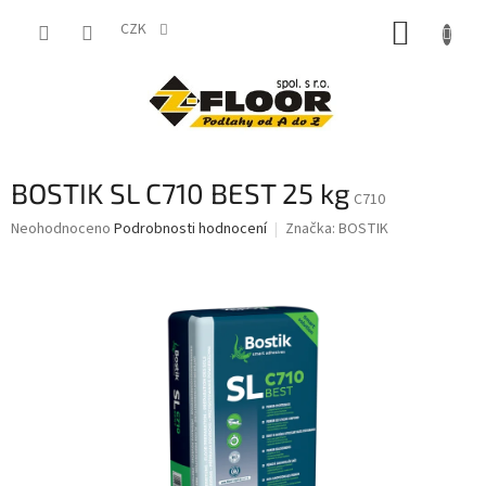
Přejít
NÁKUP
na
CZK
obsah
KOŠÍK
BOSTIK SL C710 BEST 25 kg
C710
Průměrné
Neohodnoceno
Podrobnosti hodnocení
Značka:
BOSTIK
hodnocení
produktu
je
0,0
z
5
hvězdiček.