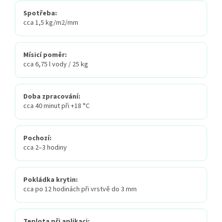
Spotřeba:
cca 1,5 kg/m2/mm
Mísicí poměr:
cca 6,75 l vody / 25 kg
Doba zpracování:
cca 40 minut při +18 °C
Pochozí:
cca 2–3 hodiny
Pokládka krytin:
cca po 12 hodinách při vrstvě do 3 mm
Teplota při aplikaci: