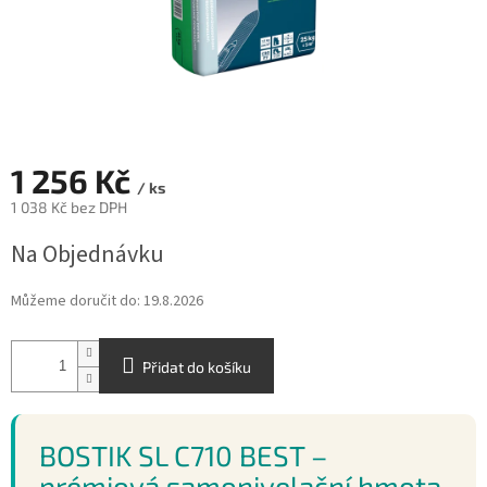
1 256 Kč
/ ks
1 038 Kč bez DPH
Měrná
Na Objednávku
cena:
Můžeme doručit do:
19.8.2026
Přidat do košíku
BOSTIK SL C710 BEST –
prémiová samonivelační hmota