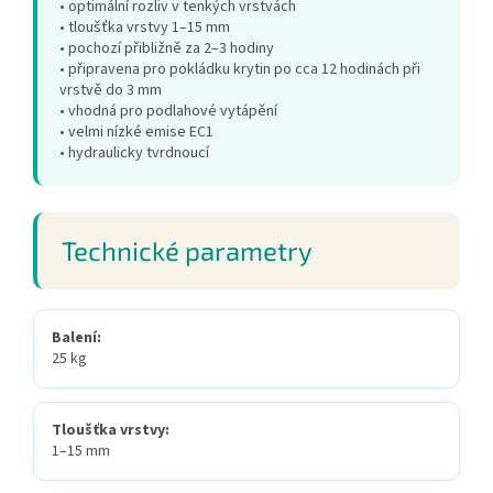
• optimální rozliv v tenkých vrstvách
• tloušťka vrstvy 1–15 mm
• pochozí přibližně za 2–3 hodiny
• připravena pro pokládku krytin po cca 12 hodinách při
vrstvě do 3 mm
• vhodná pro podlahové vytápění
• velmi nízké emise EC1
• hydraulicky tvrdnoucí
Technické parametry
Balení:
25 kg
Tloušťka vrstvy:
1–15 mm