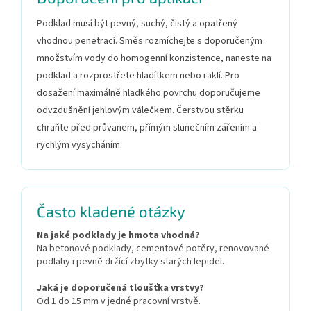
Podklad musí být pevný, suchý, čistý a opatřený
vhodnou penetrací. Směs rozmíchejte s doporučeným
množstvím vody do homogenní konzistence, naneste na
podklad a rozprostřete hladítkem nebo raklí. Pro
dosažení maximálně hladkého povrchu doporučujeme
odvzdušnění jehlovým válečkem. Čerstvou stěrku
chraňte před průvanem, přímým slunečním zářením a
rychlým vysycháním.
Často kladené otázky
Na jaké podklady je hmota vhodná?
Na betonové podklady, cementové potěry, renovované
podlahy i pevně držící zbytky starých lepidel.
Jaká je doporučená tloušťka vrstvy?
Od 1 do 15 mm v jedné pracovní vrstvě.