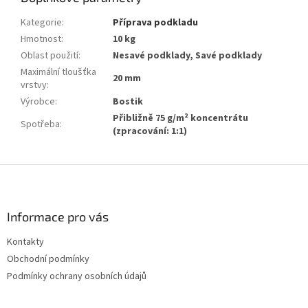
Kategorie
:
Příprava podkladu
Hmotnost
:
10 kg
Oblast použití
:
Nesavé podklady, Savé podklady
Maximální tloušťka
20 mm
vrstvy
:
Výrobce
:
Bostik
Přibližně 75 g/m² koncentrátu
Spotřeba
:
(zpracování: 1:1)
Z
á
p
a
Informace pro vás
t
Kontakty
í
Obchodní podmínky
Podmínky ochrany osobních údajů