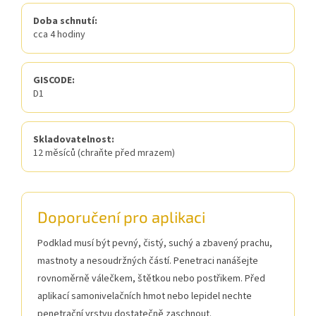
Doba schnutí:
cca 4 hodiny
GISCODE:
D1
Skladovatelnost:
12 měsíců (chraňte před mrazem)
Doporučení pro aplikaci
Podklad musí být pevný, čistý, suchý a zbavený prachu,
mastnoty a nesoudržných částí. Penetraci nanášejte
rovnoměrně válečkem, štětkou nebo postřikem. Před
aplikací samonivelačních hmot nebo lepidel nechte
penetrační vrstvu dostatečně zaschnout.