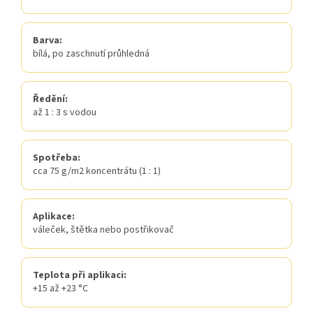
Barva:
bílá, po zaschnutí průhledná
Ředění:
až 1 : 3 s vodou
Spotřeba:
cca 75 g/m2 koncentrátu (1 : 1)
Aplikace:
váleček, štětka nebo postřikovač
Teplota při aplikaci:
+15 až +23 °C