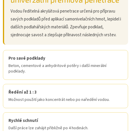
Vodou ředitelná akrylátová penetrace určená pro přípravu
savých podkladů před aplikací samonivelačních hmot, lepidel i
dalších podlahářských materiálů. Zpevňuje podklad,
sjednocuje savost a zlepšuje přilnavost následných vrstev.
Pro savé podklady
Beton, cementové a anhydritové potěry i další minerální
podklady.
Ředění až 1 : 3
Možnost použití jako koncentrát nebo po naředění vodou.
Rychlé schnutí
Další práce lze zahájit přibližně po 4 hodinách.