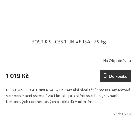
BOSTIK SL C350 UNIVERSAL 25 kg
Na Objednávku
1 019 Kč
Do košíku
BOSTIK SL C350 UNIVERSAL – univerzální nivelační hmota Cementová
samonivelační vyrovnávací hmota pro stěrkování a vyrovnání
betonových i cementových podkladů v interiéru....
Kód:
C710