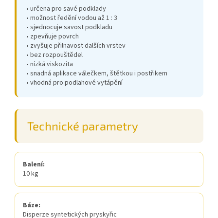
• určena pro savé podklady
• možnost ředění vodou až 1 : 3
• sjednocuje savost podkladu
• zpevňuje povrch
• zvyšuje přilnavost dalších vrstev
• bez rozpouštědel
• nízká viskozita
• snadná aplikace válečkem, štětkou i postřikem
• vhodná pro podlahové vytápění
Technické parametry
Balení:
10 kg
Báze:
Disperze syntetických pryskyřic