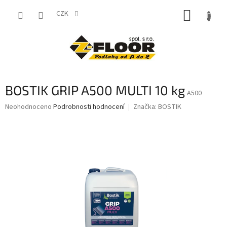
Přejít
NÁKUP
na
CZK
obsah
KOŠÍK
BOSTIK GRIP A500 MULTI 10 kg
A500
Průměrné
Neohodnoceno
Podrobnosti hodnocení
Značka:
BOSTIK
hodnocení
produktu
je
0,0
z
5
hvězdiček.