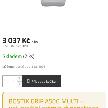
3 037 Kč
/ ks
2 510 Kč bez DPH
Měrná
Skladem
(2 ks)
cena:
Můžeme doručit do:
11.8.2026
Přidat do košíku
BOSTIK GRIP A500 MULTI –
univerzální prémiová penetrace