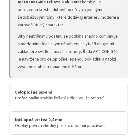
ARTICON G40 Stellata Oak 89822
kombinuje
přirozenou kresbu dubového dřeva s jemnými
šedobéžovými tóny, které dodávají interiéru moderní a
zároveň útulný charakter.
Díky neutrálnímu odstínu se podlaha snadno kombinuje
s moderním i klasickým nábytkem a vytváří elegantní
základ pro světlé i tmavší interiéry. Řada ARTICON G40
je navržena pro celoplošně lepenou pokládku a nabízí
vysokou stabilitu i snadnou údržbu.
Celoplošně lepená
Profesionální stabilní řešení s dlouhou životností.
Nášlapná vrstva 0,4 mm
Odolný povrch vhodný pro každodenní používání.