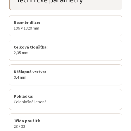
Rozměr dílce:
196 × 1320 mm
Celková tloušťka:
2,35 mm
Nášlapná vrstva:
0,4 mm
Pokládka:
Celoplošně lepená
Třída použití:
23 / 32