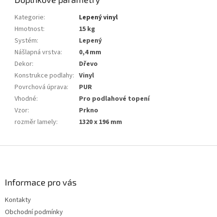
Kategorie
:
Lepený vinyl
Hmotnost
:
15 kg
Systém
:
Lepený
Nášlapná vrstva
:
0,4 mm
Dekor
:
Dřevo
Konstrukce podlahy
:
Vinyl
Povrchová úprava
:
PUR
Vhodné
:
Pro podlahové topení
Vzor
:
Prkno
rozměr lamely
:
1320 x 196 mm
Z
á
p
a
Informace pro vás
t
Kontakty
í
Obchodní podmínky