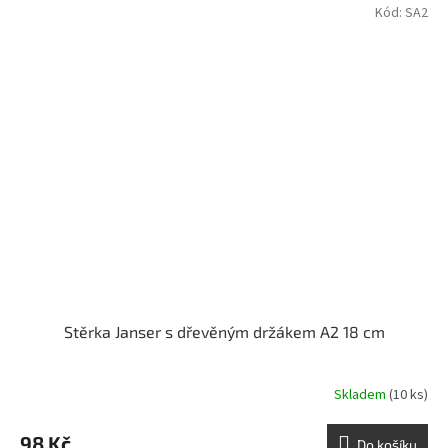
Kód:
SA2
Stěrka Janser s dřevěným držákem A2 18 cm
Skladem
(10 ks)
98 Kč
Do košíku