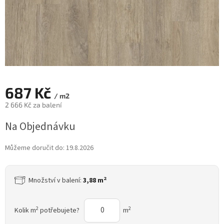
687 Kč
/ m2
2 666 Kč za balení
Měrná
Na Objednávku
cena:
Můžeme doručit do:
19.8.2026
2
Množství v balení:
3,88 m
2
2
Kolik m
potřebujete?
m