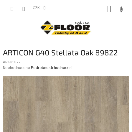
Přejít
NÁKUP
na
CZK
obsah
KOŠÍK
ARTICON G40 Stellata Oak 89822
ARG89822
Průměrné
Neohodnoceno
Podrobnosti hodnocení
hodnocení
produktu
je
0,0
z
5
hvězdiček.