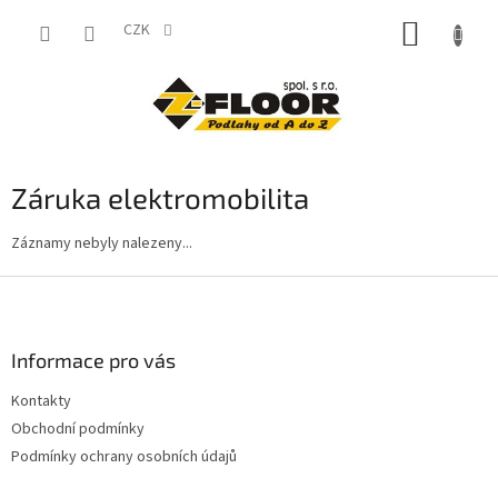
Přejít
NÁKUP
na
CZK
obsah
KOŠÍK
Záruka elektromobilita
Záznamy nebyly nalezeny...
Z
á
p
a
Informace pro vás
t
Kontakty
í
Obchodní podmínky
Podmínky ochrany osobních údajů