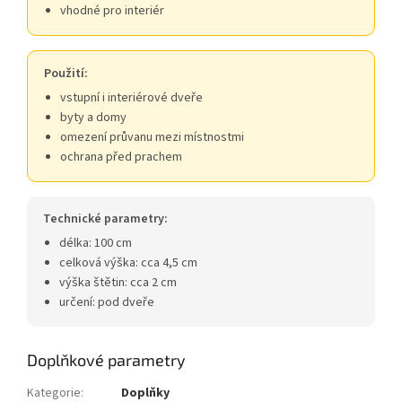
vhodné pro interiér
Použití:
vstupní i interiérové dveře
byty a domy
omezení průvanu mezi místnostmi
ochrana před prachem
Technické parametry:
délka: 100 cm
celková výška: cca 4,5 cm
výška štětin: cca 2 cm
určení: pod dveře
Doplňkové parametry
Kategorie
:
Doplňky