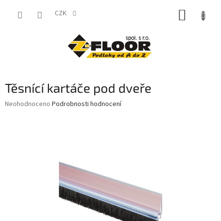
Přejít
NÁKUP
na
CZK
obsah
KOŠÍK
Těsnící kartáče pod dveře
Průměrné
Neohodnoceno
Podrobnosti hodnocení
hodnocení
produktu
je
0,0
z
5
hvězdiček.