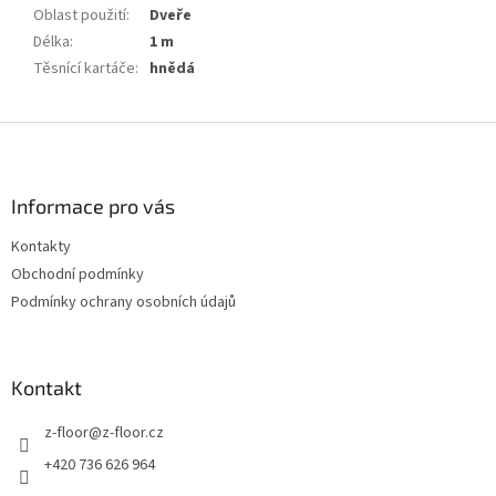
Oblast použití
:
Dveře
Délka
:
1 m
Těsnící kartáče
:
hnědá
Z
á
p
a
Informace pro vás
t
Kontakty
í
Obchodní podmínky
Podmínky ochrany osobních údajů
Kontakt
z-floor
@
z-floor.cz
+420 736 626 964