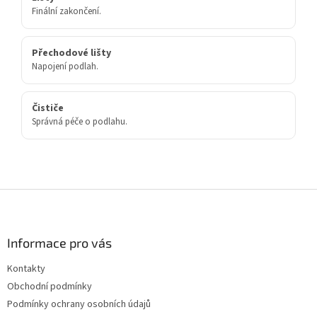
Finální zakončení.
Přechodové lišty
Napojení podlah.
Čističe
Správná péče o podlahu.
Z
á
p
a
Informace pro vás
t
Kontakty
í
Obchodní podmínky
Podmínky ochrany osobních údajů