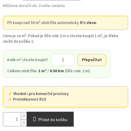
Můžeme doručit do:
Zvolte variantu
2
Při koupi nad 50 m
obdržíte automaticky
5% slevu
.
2
2
Cena je za m
. Pokud je šíře role 2 m a chcete koupit 1 m
, je třeba
vložit do košíku 1.
Kolik m² chcete koupit?
Přepočítat
Celkem obdržíte:
1 m²
/
0.50 bm
(šíře role: 2 m)
Vhodné i pro komerční prostory
Protiskluznost R10
Přidat do košíku