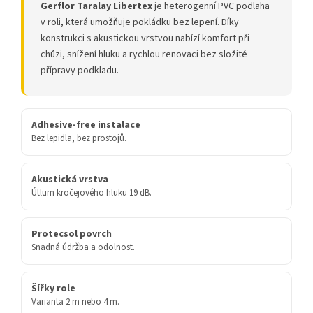
Gerflor Taralay Libertex
je heterogenní PVC podlaha
v roli, která umožňuje pokládku bez lepení. Díky
konstrukci s akustickou vrstvou nabízí komfort při
chůzi, snížení hluku a rychlou renovaci bez složité
přípravy podkladu.
Adhesive-free instalace
Bez lepidla, bez prostojů.
Akustická vrstva
Útlum kročejového hluku 19 dB.
Protecsol povrch
Snadná údržba a odolnost.
Šířky role
Varianta 2 m nebo 4 m.