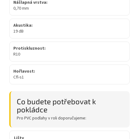
Nášlapná vrstva:
0,70 mm
Akustika:
19 dB
Protiskluznost:
R10
Hořlavost:
Cfl-s1
Co budete potřebovat k
pokládce
Pro PVC podlahy v roli doporučujeme:
Lišty