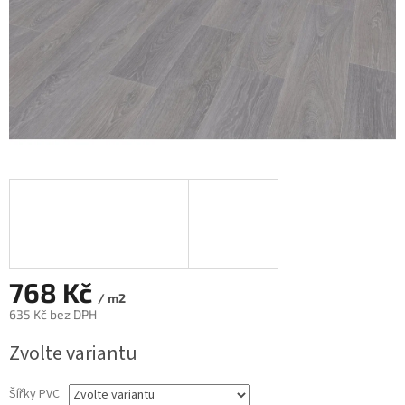
768 Kč
/ m2
635 Kč bez DPH
Měrná
Zvolte variantu
cena:
Šířky PVC