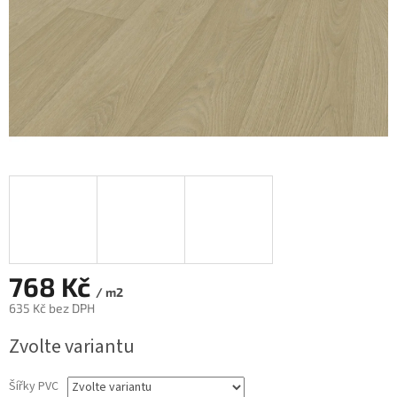
768 Kč
/ m2
635 Kč bez DPH
Měrná
Zvolte variantu
cena:
Šířky PVC