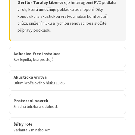
Gerflor Taralay Libertex
je heterogenní PVC podlaha
v roli, která umožňuje pokládku bez lepení. Díky
konstrukci s akustickou vrstvou nabízí komfort při
chůzi, snížení hluku a rychlou renovaci bez složité
přípravy podkladu.
Adhesive-free instalace
Bez lepidla, bez prostojů.
Akustická vrstva
Útlum kročejového hluku 19 dB.
Protecsol povrch
Snadná údržba a odolnost.
Šířky role
Varianta 2 m nebo 4 m.