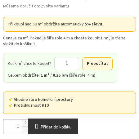
Můžeme doručit do:
Zvolte variantu
2
Při koupi nad 50 m
obdržíte automaticky
5% slevu
.
2
2
Cena je za m
. Pokud je šíře role 4 m a chcete koupit 1 m
, je třeba
vložit do košíku 1.
Kolik m² chcete koupit?
Přepočítat
Celkem obdržíte:
1 m²
/
0.25 bm
(šíře role: 4 m)
Vhodné i pro komerční prostory
Protiskluznost R10
Přidat do košíku