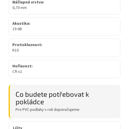
Nášlapná vrstva:
0,70 mm
Akustika:
19 dB
Protiskluznost:
R10
Hořlavost:
Cfl-s1
Co budete potřebovat k
pokládce
Pro PVC podlahy v roli doporučujeme:
Lišty