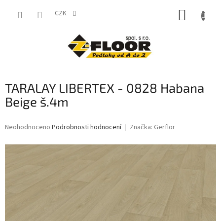
Přejít
NÁKUP
na
CZK
obsah
KOŠÍK
TARALAY LIBERTEX - 0828 Habana
Beige š.4m
Průměrné
Neohodnoceno
Podrobnosti hodnocení
Značka:
Gerflor
hodnocení
produktu
je
0,0
z
5
hvězdiček.