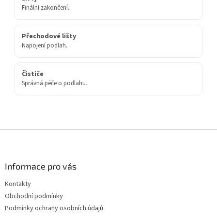
Finální zakončení.
Přechodové lišty
Napojení podlah.
Čističe
Správná péče o podlahu.
Z
á
p
a
Informace pro vás
t
Kontakty
í
Obchodní podmínky
Podmínky ochrany osobních údajů