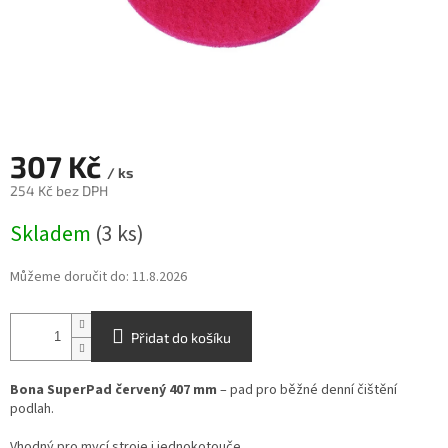
307 Kč
/ ks
254 Kč bez DPH
Měrná
Skladem
(3 ks)
cena:
Můžeme doručit do:
11.8.2026
Přidat do košíku
Bona SuperPad červený 407 mm
– pad pro běžné denní čištění
podlah.
Vhodný pro mycí stroje i jednokotouče.