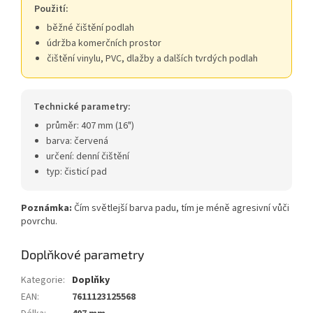
Použití:
běžné čištění podlah
údržba komerčních prostor
čištění vinylu, PVC, dlažby a dalších tvrdých podlah
Technické parametry:
průměr: 407 mm (16")
barva: červená
určení: denní čištění
typ: čisticí pad
Poznámka:
Čím světlejší barva padu, tím je méně agresivní vůči
povrchu.
Doplňkové parametry
Kategorie
:
Doplňky
EAN
:
7611123125568