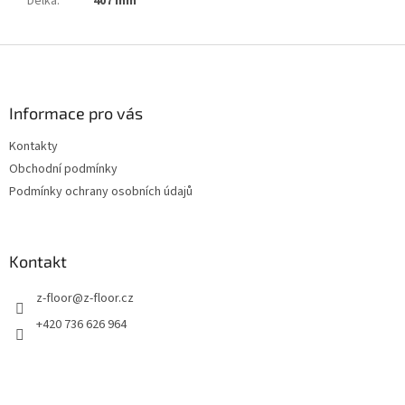
Délka
:
407 mm
Z
á
p
a
Informace pro vás
t
Kontakty
í
Obchodní podmínky
Podmínky ochrany osobních údajů
Kontakt
z-floor
@
z-floor.cz
+420 736 626 964