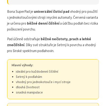
Bona SuperPad je
univerzální čisticí pad
vhodný pro použití
s jednokotoučovými stroji i mycími automaty. Červená varianta
je určena pro
běžné denní čištění
a údržbu podlah bez rizika
poškození povrchu.
Pad účinně odstraňuje
běžné nečistoty, prach a lehké
znečištění
. Díky své struktuře je šetrný k povrchu a vhodný
pro široké spektrum podlahovin.
Hlavní výhody:
ideální pro každodenní čištění
šetrný k podlahám
vhodný pro jednokotouče i mycí stroje
dlouhá životnost
snadná manipulace