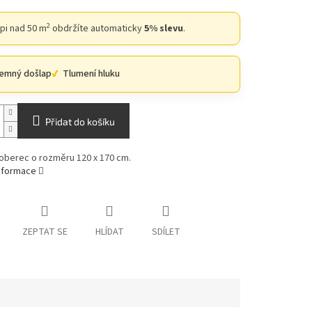
2
upi nad 50 m
obdržíte automaticky
5% slevu
.
jemný došlap
Tlumení hluku
Přidat do košíku
oberec o rozměru 120 x 170 cm.
informace
ZEPTAT SE
HLÍDAT
SDÍLET