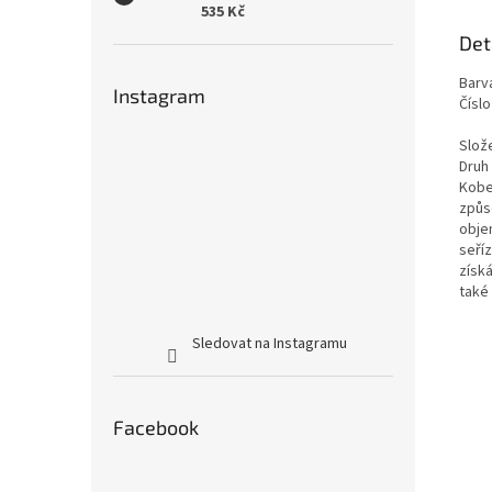
535 Kč
Det
Barv
Instagram
Číslo
Slož
Druh
Kobe
způs
obje
seří
získá
také
Sledovat na Instagramu
Facebook