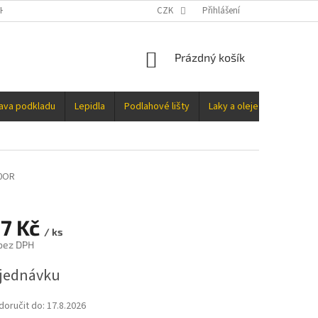
H ÚDAJŮ
CZK
Přihlášení
NÁKUPNÍ
Prázdný košík
KOŠÍK
rava podkladu
Lepidla
Podlahové lišty
Laky a oleje
Doplňky
0OR
07 Kč
/ ks
 bez DPH
jednávku
oručit do:
17.8.2026