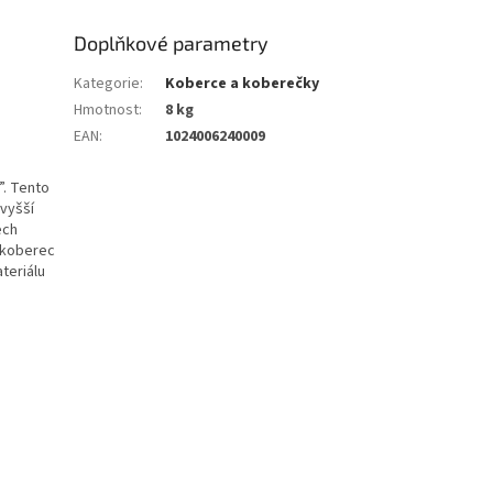
Doplňkové parametry
Kategorie
:
Koberce a koberečky
Hmotnost
:
8 kg
EAN
:
1024006240009
”. Tento
vyšší
ech
u koberec
teriálu