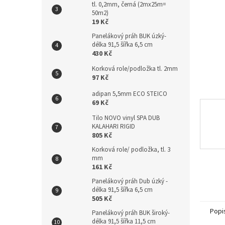
tl. 0,2mm, černá (2mx25m=
n
50m2)
e
19 Kč
l
Panelákový práh BUK úzký-
délka 91,5 šířka 6,5 cm
430 Kč
Korková role/podložka tl. 2mm
97 Kč
adipan 5,5mm ECO STEICO
69 Kč
Tilo NOVO vinyl SPA DUB
KALAHARI RIGID
805 Kč
Korková role/ podložka, tl. 3
mm
161 Kč
Panelákový práh Dub úzký -
délka 91,5 šířka 6,5 cm
505 Kč
Popi
Panelákový práh BUK široký-
délka 91,5 šířka 11,5 cm