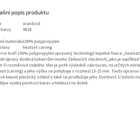
ailní popis produktu
a
oranžová
 barvy
9828
ení materiálu
100% polypropylen
 vlasu
heatset carving
rce tvoří 100% polypropylen upravený technologií tepelné fixace „heatset
ob úpravy dodává kobercům mnoho žádoucích vlastností, jako je například 
m či rozměrová stabilita. Vlas je poté výsledně zakroucen, na určitých míst
znut (carving) a jeho výška se pohybuje v rozmezí 15-25 mm. Touto úpravo
vá luxusní plastický vzhled a také se prodlužuje jeho životnost. U tohoto ma
 lépe vyniká pestrost barev a hebkost na dotek.