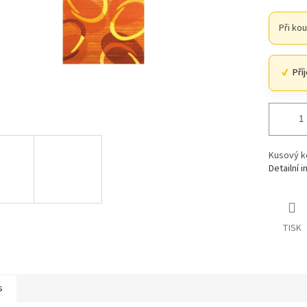
Při ko
Pří
Kusový k
Detailní 
TISK
s