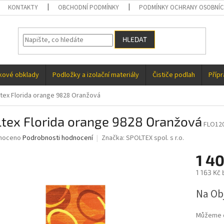
KONTAKTY
OBCHODNÍ PODMÍNKY
PODMÍNKY OCHRANY OSOBNÍC
HLEDAT
kové obklady
Podložky a izolační materiály
Čističe podlah
Příp
tex Florida orange 9828 Oranžová
ltex Florida orange 9828 Oranžová
FLO12
né
noceno
Podrobnosti hodnocení
Značka:
SPOLTEX spol. s r.o.
ní
1 4
u
1 163 Kč
Měrná
Na Ob
cena:
ek.
Můžeme d