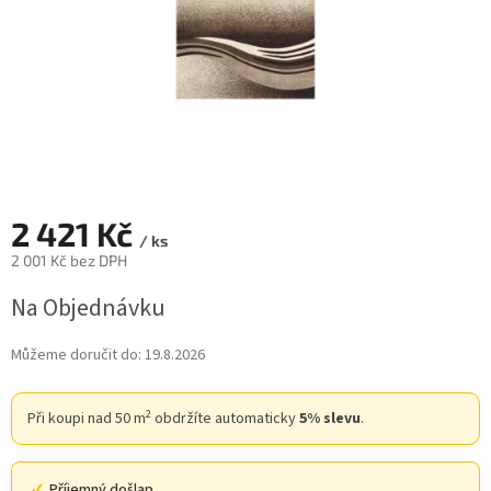
2 421 Kč
/ ks
2 001 Kč bez DPH
Měrná
Na Objednávku
cena:
Můžeme doručit do:
19.8.2026
2
Při koupi nad 50 m
obdržíte automaticky
5% slevu
.
Příjemný došlap