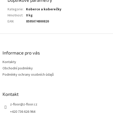
Doplňkové parametry
Kategorie
:
Koberce a koberečky
Hmotnost
:
8 kg
EAN
:
8595074800820
Z
á
p
a
Informace pro vás
t
Kontakty
í
Obchodní podmínky
Podmínky ochrany osobních údajů
Kontakt
z-floor
@
z-floor.cz
+420 736 626 964