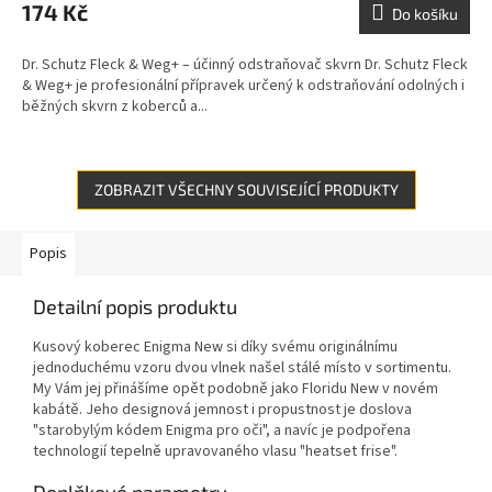
174 Kč
Do košíku
Dr. Schutz Fleck & Weg+ – účinný odstraňovač skvrn Dr. Schutz Fleck
& Weg+ je profesionální přípravek určený k odstraňování odolných i
běžných skvrn z koberců a...
ZOBRAZIT VŠECHNY SOUVISEJÍCÍ PRODUKTY
Popis
Detailní popis produktu
Kusový koberec Enigma New si díky svému originálnímu
jednoduchému vzoru dvou vlnek našel stálé místo v sortimentu.
My Vám jej přinášíme opět podobně jako Floridu New v novém
kabátě. Jeho designová jemnost i propustnost je doslova
"starobylým kódem Enigma pro oči", a navíc je podpořena
technologií tepelně upravovaného vlasu "heatset frise".