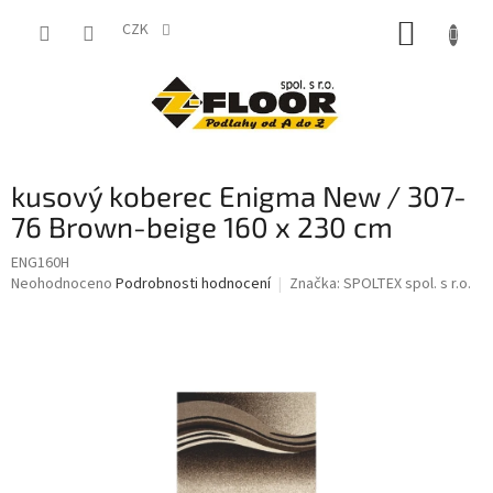
Přejít
NÁKUP
na
CZK
obsah
KOŠÍK
kusový koberec Enigma New / 307-
76 Brown-beige 160 x 230 cm
ENG160H
Průměrné
Neohodnoceno
Podrobnosti hodnocení
Značka:
SPOLTEX spol. s r.o.
hodnocení
produktu
je
0,0
z
5
hvězdiček.