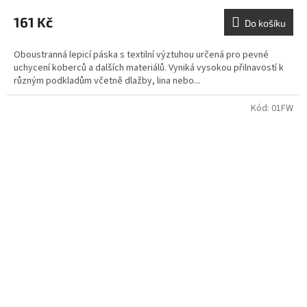
161 Kč
Do košíku
Oboustranná lepicí páska s textilní výztuhou určená pro pevné
uchycení koberců a dalších materiálů. Vyniká vysokou přilnavostí k
různým podkladům včetně dlažby, lina nebo...
Kód:
01FW