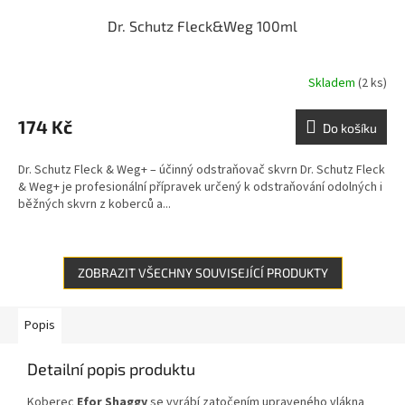
Dr. Schutz Fleck&Weg 100ml
Skladem
(2 ks)
174 Kč
Do košíku
Dr. Schutz Fleck & Weg+ – účinný odstraňovač skvrn Dr. Schutz Fleck
& Weg+ je profesionální přípravek určený k odstraňování odolných i
běžných skvrn z koberců a...
ZOBRAZIT VŠECHNY SOUVISEJÍCÍ PRODUKTY
Popis
Detailní popis produktu
Koberec
Efor Shaggy
se vyrábí zatočením upraveného vlákna