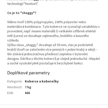
technologií "heatset".
Co je to "shaggy"?
Vlákno tvoří 100% polypropylen, 100% polyester nebo
materiálová kombinace. Tyto koberce se vyznačují variabilitou v
provedení, např. mixem materiálů či vetkáním stříbrné efektní
nitě (Lurex) se dosahuje zajímavého, lesklého a luxusního
vzhledu.
Výška vlasu „shaggy” dosahuje až 50 mm, vlas je podstatně
hrubší (tvoří se zatočením více jemných v jeden hrubý a silný) -
tím získává jednoznačnou přednost zejména v bytovém
designu. Údržba u těchto koberců je stejně jednoduchá - klepání
a suché vysávání plně postačuje k bezchybné funkci.
Doplňkové parametry
Kategorie
:
Koberce a koberečky
Hmotnost
:
7 kg
EAN
:
666
Z