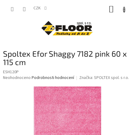
Přejít
NÁKUP
na
CZK
obsah
KOŠÍK
Spoltex Efor Shaggy 7182 pink 60 x
115 cm
ESH120P
Průměrné
Neohodnoceno
Podrobnosti hodnocení
Značka:
SPOLTEX spol. s r.o.
hodnocení
produktu
je
0,0
z
5
hvězdiček.