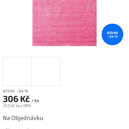
673 Kč
–54 %
673 Kč
–54 %
306 Kč
/ ks
253 Kč bez DPH
Měrná
Na Objednávku
cena: