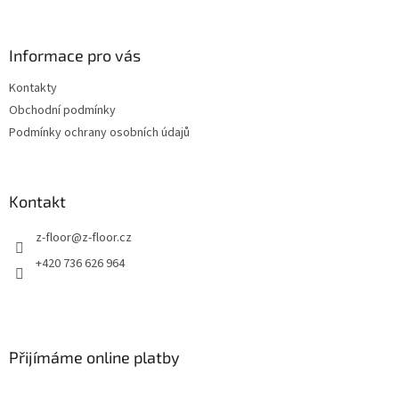
á
p
a
Informace pro vás
t
Kontakty
í
Obchodní podmínky
Podmínky ochrany osobních údajů
Kontakt
z-floor
@
z-floor.cz
+420 736 626 964
Přijímáme online platby