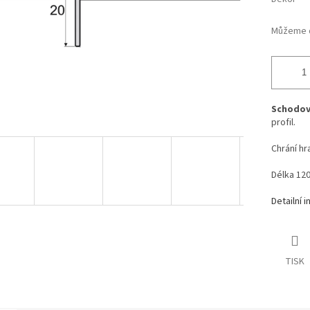
Můžeme d
Schodová
profil.
Chrání hr
Délka 120
Detailní 
TISK