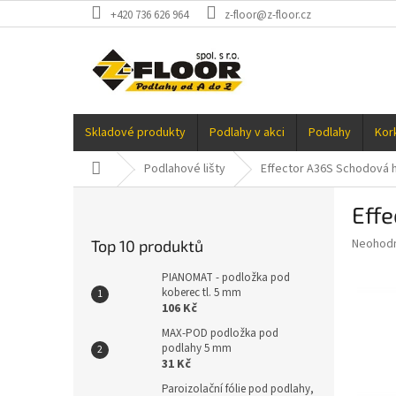
Přejít
+420 736 626 964
z-floor@z-floor.cz
na
obsah
Skladové produkty
Podlahy v akci
Podlahy
Kor
Domů
Podlahové lišty
Effector A36S Schodová h
P
Effe
o
s
Průměr
Neohod
Top 10 produktů
t
hodnoce
r
produkt
PIANOMAT - podložka pod
a
koberec tl. 5 mm
je
106 Kč
0,0
n
z
n
MAX-POD podložka pod
5
podlahy 5 mm
í
hvězdič
31 Kč
p
a
Paroizolační fólie pod podlahy,