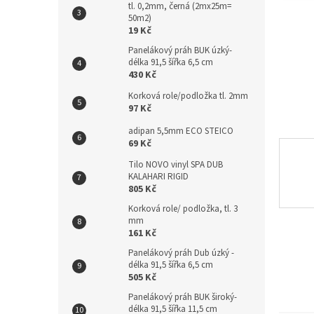
tl. 0,2mm, černá (2mx25m=
n
50m2)
e
19 Kč
l
Panelákový práh BUK úzký-
délka 91,5 šířka 6,5 cm
430 Kč
Korková role/podložka tl. 2mm
97 Kč
adipan 5,5mm ECO STEICO
69 Kč
Tilo NOVO vinyl SPA DUB
KALAHARI RIGID
805 Kč
Korková role/ podložka, tl. 3
mm
161 Kč
Panelákový práh Dub úzký -
délka 91,5 šířka 6,5 cm
505 Kč
Panelákový práh BUK široký-
délka 91,5 šířka 11,5 cm