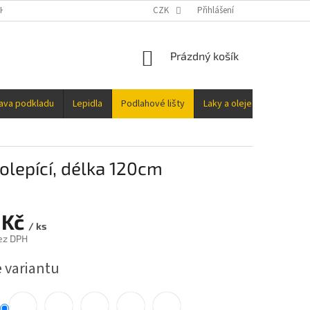
H ÚDAJŮ
CZK
Přihlášení
NÁKUPNÍ
Prázdný košík
KOŠÍK
rava podkladu
Lepidla
Podlahové lišty
Laky a oleje
Doplňky
lepící, délka 120cm
 Kč
/ ks
ez DPH
e variantu