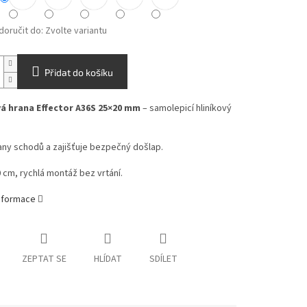
oručit do:
Zvolte variantu
Přidat do košíku
 hrana Effector A36S 25×20 mm
– samolepicí hliníkový
any schodů a zajišťuje bezpečný došlap.
 cm, rychlá montáž bez vrtání.
informace
ZEPTAT SE
HLÍDAT
SDÍLET