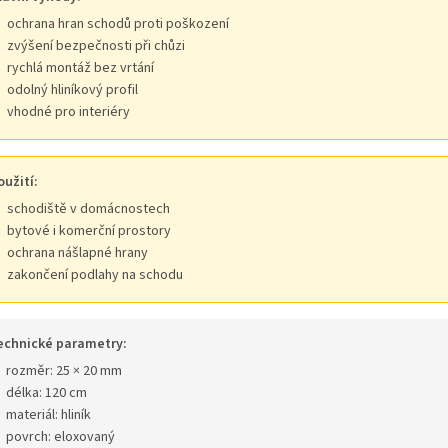
ochrana hran schodů proti poškození
zvýšení bezpečnosti při chůzi
rychlá montáž bez vrtání
odolný hliníkový profil
vhodné pro interiéry
oužití:
schodiště v domácnostech
bytové i komerční prostory
ochrana nášlapné hrany
zakončení podlahy na schodu
echnické parametry:
rozměr: 25 × 20 mm
délka: 120 cm
materiál: hliník
povrch: eloxovaný