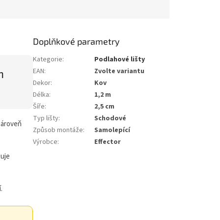
Doplňkové parametry
Kategorie
:
Podlahové lišty
m
EAN
:
Zvolte variantu
Dekor
:
Kov
Délka
:
1,2 m
Šíře
:
2,5 cm
Typ lišty
:
Schodové
zároveň
Způsob montáže
:
Samolepící
Výrobce
:
Effector
ťuje
.