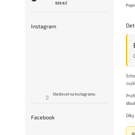
535 Kč
Popi
Det
Instagram
Scho
zvyš
Sledovat na Instagramu
Profi
dlou
Díky
Facebook
H