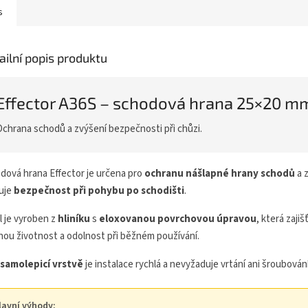
s
ailní popis produktu
Effector A36S – schodová hrana 25×20 m
Ochrana schodů a zvýšení bezpečnosti při chůzi.
dová hrana Effector je určena pro
ochranu nášlapné hrany schodů
a 
uje
bezpečnost při pohybu po schodišti
.
l je vyroben z
hliníku
s
eloxovanou povrchovou úpravou
, která zajiš
hou životnost a odolnost při běžném používání.
samolepicí vrstvě
je instalace rychlá a nevyžaduje vrtání ani šroubování
lavní výhody: