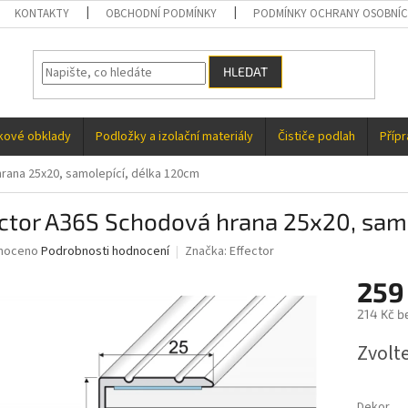
KONTAKTY
OBCHODNÍ PODMÍNKY
PODMÍNKY OCHRANY OSOBNÍC
HLEDAT
kové obklady
Podložky a izolační materiály
Čističe podlah
Příp
rana 25x20, samolepící, délka 120cm
ctor A36S Schodová hrana 25x20, samo
né
noceno
Podrobnosti hodnocení
Značka:
Effector
ní
259
u
214 Kč b
Měrná
Zvolt
cena:
ek.
Dekor