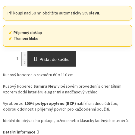
2
Při koupi nad 50 m
obdržíte automaticky
5% slevu
.
Příjemný došlap
Tlumení hluku
Přidat do košíku
Kusový koberec o rozměru 60 x 110 cm.
Kusový koberec
Samira New
v béžovém provedení s orientálním
vzorem dodá interiéru elegantní a nadčasový vzhled.
Vyroben ze
100% polypropylenu (BCF)
nabízí snadnou údržbu,
dobrou odolnost a příjemný povrch pro každodenní použití.
Ideální do obývacího pokoje, ložnice nebo klasicky laděných interiérů.
Detailní informace