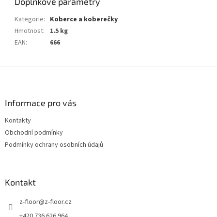
Doplňkové parametry
Kategorie
:
Koberce a koberečky
Hmotnost
:
1.5 kg
EAN
:
666
Z
á
p
a
Informace pro vás
t
Kontakty
í
Obchodní podmínky
Podmínky ochrany osobních údajů
Kontakt
z-floor
@
z-floor.cz
+420 736 626 964