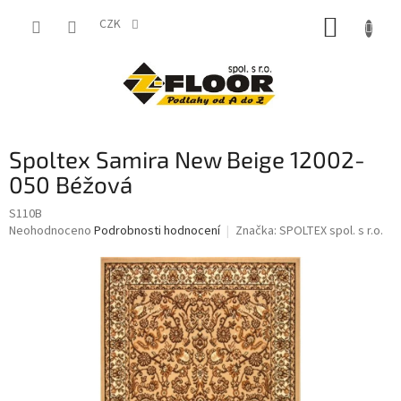
Přejít
NÁKUP
na
CZK
obsah
KOŠÍK
Spoltex Samira New Beige 12002-
050 Béžová
S110B
Průměrné
Neohodnoceno
Podrobnosti hodnocení
Značka:
SPOLTEX spol. s r.o.
hodnocení
produktu
je
0,0
z
5
hvězdiček.