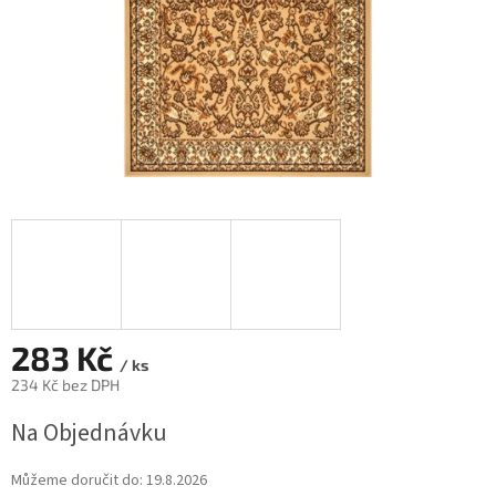
283 Kč
/ ks
234 Kč bez DPH
Měrná
Na Objednávku
cena:
Můžeme doručit do:
19.8.2026