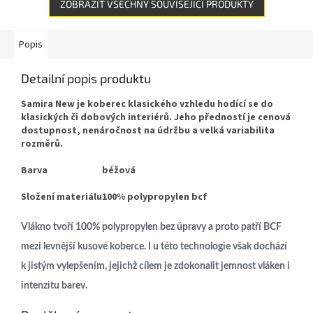
ZOBRAZIT VŠECHNY SOUVISEJÍCÍ PRODUKTY
Popis
Detailní popis produktu
Samira New je koberec klasického vzhledu hodící se do
klasických či dobových interiérů. Jeho předností je cenová
dostupnost, nenáročnost na údržbu a velká variabilita
rozměrů.
Barva
béžová
Složení materiálu
100% polypropylen bcf
Vlákno tvoří 100% polypropylen bez úpravy a proto patří BCF
mezi levnější kusové koberce. I u této technologie však dochází
k jistým vylepšením, jejichž cílem je zdokonalit jemnost vláken i
intenzitu barev.