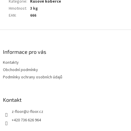
Kategorie
:
Kusové koberce
Hmotnost
:
3 kg
EAN
:
666
Z
á
p
a
Informace pro vás
t
Kontakty
í
Obchodní podmínky
Podmínky ochrany osobních údajů
Kontakt
z-floor
@
z-floor.cz
+420 736 626 964