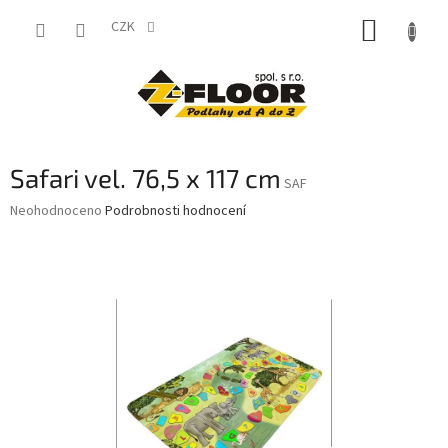
Přejít
NÁKUP
na
CZK
obsah
KOŠÍK
Safari vel. 76,5 x 117 cm
SAF
Průměrné
Neohodnoceno
Podrobnosti hodnocení
hodnocení
produktu
je
0,0
z
5
hvězdiček.