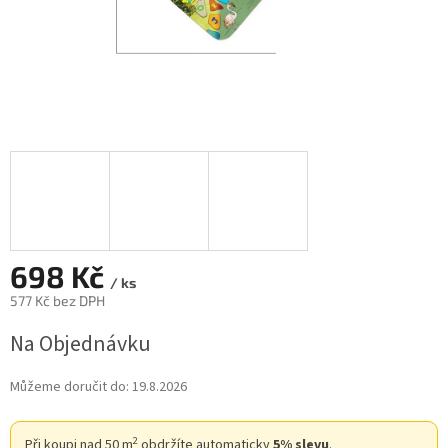
698 Kč
/ ks
577 Kč bez DPH
Měrná
Na Objednávku
cena:
Můžeme doručit do:
19.8.2026
2
Při koupi nad 50 m
obdržíte automaticky
5% slevu
.