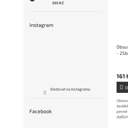
535 Kč
Instagram
Obous
- 25b
výzt
161 
D
Sledovat na Instagramu
Oboust
textil
Facebook
pevné 
dalšíc
vysoko