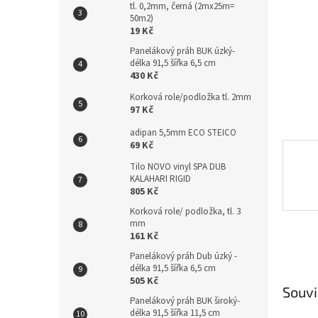
tl. 0,2mm, černá (2mx25m=
n
50m2)
e
19 Kč
l
Panelákový práh BUK úzký-
délka 91,5 šířka 6,5 cm
430 Kč
Korková role/podložka tl. 2mm
97 Kč
adipan 5,5mm ECO STEICO
69 Kč
Tilo NOVO vinyl SPA DUB
KALAHARI RIGID
805 Kč
Korková role/ podložka, tl. 3
mm
161 Kč
Panelákový práh Dub úzký -
délka 91,5 šířka 6,5 cm
505 Kč
Souvi
Panelákový práh BUK široký-
délka 91,5 šířka 11,5 cm