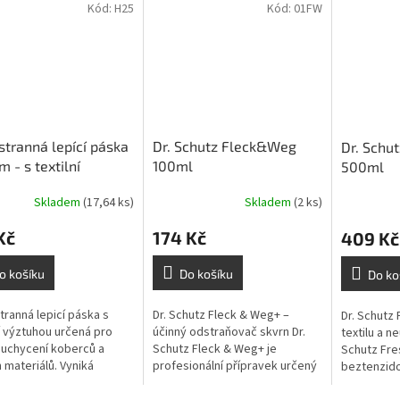
Kód:
H25
Kód:
01FW
tranná lepící páska
Dr. Schutz Fleck&Weg
Dr. Schut
m - s textilní
100ml
500ml
uhou
Skladem
(17,64 ks)
Skladem
(2 ks)
Kč
174 Kč
409 Kč
o košíku
Do košíku
Do ko
ranná lepicí páska s
Dr. Schutz Fleck & Weg+ –
Dr. Schutz 
ní výztuhou určená pro
účinný odstraňovač skvrn Dr.
textilu a n
uchycení koberců a
Schutz Fleck & Weg+ je
Schutz Fre
h materiálů. Vyniká
profesionální přípravek určený
beztenzido
u přilnavostí k různým
k odstraňování odolných i
syntetické