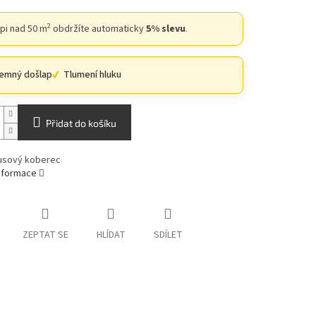
2
upi nad 50 m
obdržíte automaticky
5% slevu
.
jemný došlap
Tlumení hluku
Přidat do košíku
usový koberec
informace
ZEPTAT SE
HLÍDAT
SDÍLET