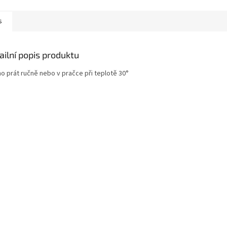
dům včetně dlažby, lina
běžných skvrn z koberců a...
čalounění.
odstraňuje.
s
ailní popis produktu
o prát ručně nebo v pračce při teplotě 30°