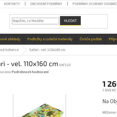
KONTAKTY
OBCHODNÍ PODMÍNKY
PODMÍNKY OCHRANY OSOBNÍC
HLEDAT
kové obklady
Podložky a izolační materiály
Čističe podlah
Příp
ové koberce
Safari - vel. 110x160 cm
ri - vel. 110x160 cm
SAF110
né
noceno
Podrobnosti hodnocení
ní
1 2
u
1 049 Kč
Měrná
Na Ob
cena:
ek.
Můžeme d