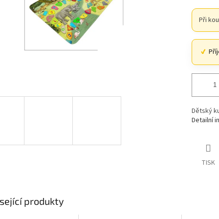
Při ko
Pří
Dětský k
Detailní 
TISK
sející produkty