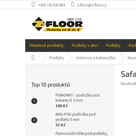
Přejít
+420 736 626 964
z-floor@z-floor.cz
na
obsah
Skladové produkty
Podlahy v akci
Podlahy
Kor
Domů
Podlahy
Koberce a koberečky
Kus
P
Safa
o
s
Průměr
Neohod
Top 10 produktů
t
hodnoce
r
produkt
PIANOMAT - podložka pod
a
koberec tl. 5 mm
je
106 Kč
0,0
n
z
n
MAX-POD podložka pod
5
podlahy 5 mm
í
hvězdič
31 Kč
p
a
Paroizolační fólie pod podlahy,