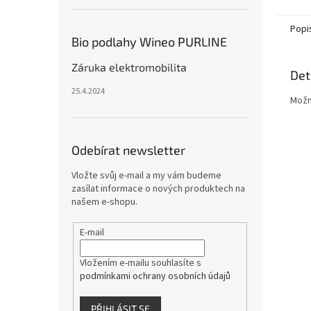
podkla
nebo...
Popi
Bio podlahy Wineo PURLINE
Záruka elektromobilita
Det
25.4.2024
Možn
Odebírat newsletter
Vložte svůj e-mail a my vám budeme
zasílat informace o nových produktech na
našem e-shopu.
E-mail
Vložením e-mailu souhlasíte s
podmínkami ochrany osobních údajů
PŘIHLÁSIT SE