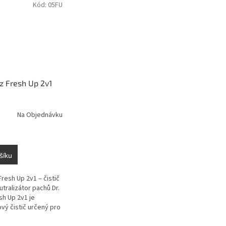
Kód:
05FU
z Fresh Up 2v1
Na Objednávku
šíku
Fresh Up 2v1 – čistič
eutralizátor pachů Dr.
sh Up 2v1 je
vý čistič určený pro
 koberce a