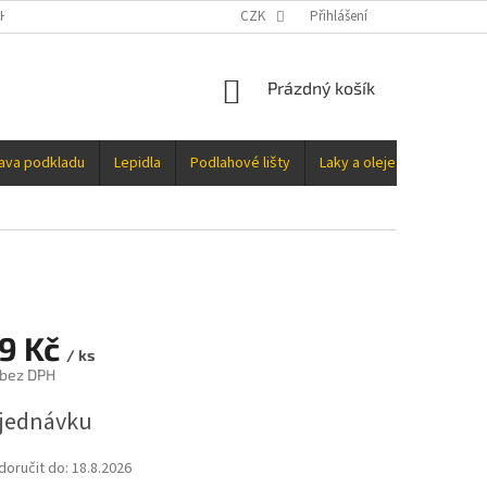
H ÚDAJŮ
CZK
Přihlášení
NÁKUPNÍ
Prázdný košík
KOŠÍK
rava podkladu
Lepidla
Podlahové lišty
Laky a oleje
Doplňky
69 Kč
/ ks
 bez DPH
jednávku
oručit do:
18.8.2026