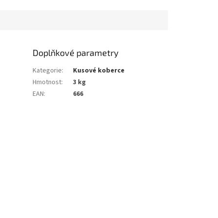
 Současně
..
Doplňkové parametry
Kategorie
:
Kusové koberce
Hmotnost
:
3 kg
EAN
:
666