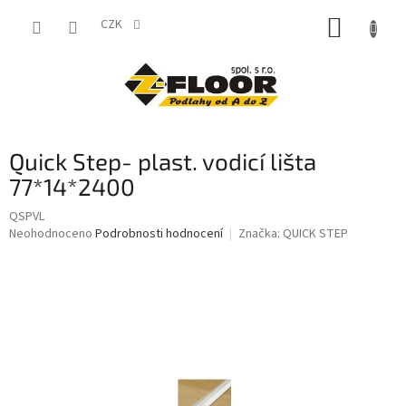
Přejít
NÁKUP
na
CZK
obsah
KOŠÍK
Quick Step- plast. vodicí lišta
77*14*2400
QSPVL
Průměrné
Neohodnoceno
Podrobnosti hodnocení
Značka:
QUICK STEP
hodnocení
produktu
je
0,0
z
5
hvězdiček.