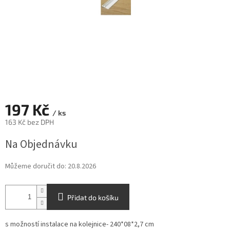
197 Kč
/ ks
163 Kč bez DPH
Měrná
Na Objednávku
cena:
Můžeme doručit do:
20.8.2026
Přidat do košíku
s možností instalace na kolejnice- 240*08*2,7 cm