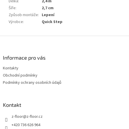
Délka
:
2,4 m
Šíře
:
2,7 cm
Způsob montáže
:
Lepení
Výrobce
:
Quick Step
Z
á
p
a
Informace pro vás
t
Kontakty
í
Obchodní podmínky
Podmínky ochrany osobních údajů
Kontakt
z-floor
@
z-floor.cz
+420 736 626 964