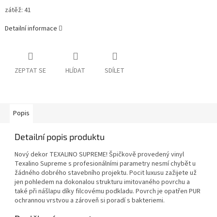
zátěž: 41
Detailní informace
ZEPTAT SE
HLÍDAT
SDÍLET
Popis
Detailní popis produktu
Nový dekor TEXALINO SUPREME! Špičkově provedený vinyl
Texalino Supreme s profesionálními parametry nesmí chybět u
žádného dobrého stavebního projektu. Pocit luxusu zažijete už
jen pohledem na dokonalou strukturu imitovaného povrchu a
také při nášlapu díky filcovému podkladu. Povrch je opatřen PUR
ochrannou vrstvou a zároveň si poradí s bakteriemi.