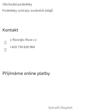
í
Obchodní podmínky
Podmínky ochrany osobních údajů
Kontakt
z-floor
@
z-floor.cz
+420 736 626 964
Přijímáme online platby
Vytvořil Shoptet