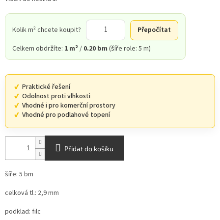
Kolik m² chcete koupit?
Přepočítat
Celkem obdržíte:
1 m²
/
0.20 bm
(šíře role: 5 m)
Praktické řešení
Odolnost proti vlhkosti
Vhodné i pro komerční prostory
Vhodné pro podlahové topení
Přidat do košíku
šíře: 5 bm
celková tl.: 2,9 mm
podklad: filc