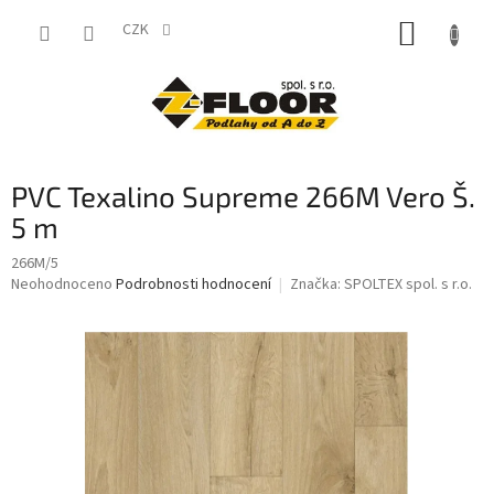
Přejít
NÁKUP
na
CZK
obsah
KOŠÍK
PVC Texalino Supreme 266M Vero Š.
5 m
266M/5
Průměrné
Neohodnoceno
Podrobnosti hodnocení
Značka:
SPOLTEX spol. s r.o.
hodnocení
produktu
je
0,0
z
5
hvězdiček.