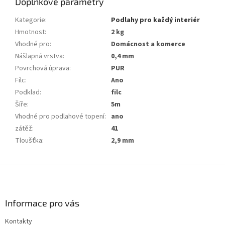
Doplňkové parametry
Kategorie
:
Podlahy pro každý interiér
Hmotnost
:
2 kg
Vhodné pro
:
Domácnost a komerce
Nášlapná vrstva
:
0,4 mm
Povrchová úprava
:
PUR
Filc
:
Ano
Podklad
:
filc
Šíře
:
5m
Vhodné pro podlahové topení
:
ano
zátěž
:
41
Tloušťka
:
2,9 mm
Z
á
p
a
Informace pro vás
t
Kontakty