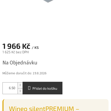
1 966 Kč
/ KS
1 625 Kč bez DPH
Měrná
Na Objednávku
cena:
Můžeme doručit do:
19.8.2026
Přidat do košíku
Wineo silentPREMIUM –