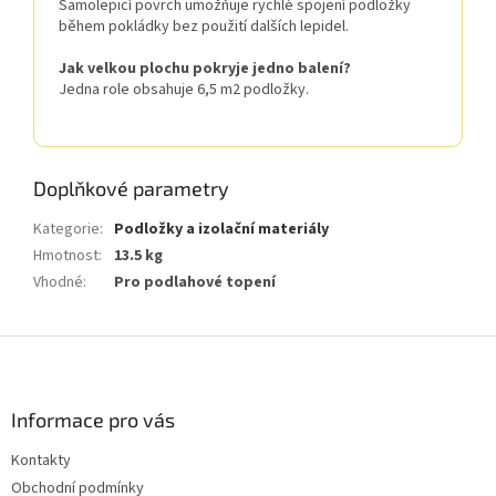
Samolepicí povrch umožňuje rychlé spojení podložky
během pokládky bez použití dalších lepidel.
Jak velkou plochu pokryje jedno balení?
Jedna role obsahuje 6,5 m2 podložky.
Doplňkové parametry
Kategorie
:
Podložky a izolační materiály
Hmotnost
:
13.5 kg
Vhodné
:
Pro podlahové topení
Z
á
p
a
Informace pro vás
t
Kontakty
í
Obchodní podmínky