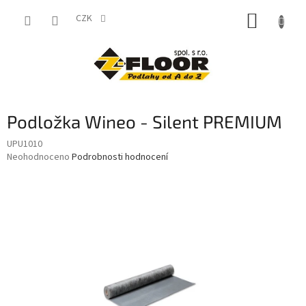
Přejít
NÁKUP
na
CZK
obsah
KOŠÍK
Podložka Wineo - Silent PREMIUM
UPU1010
Průměrné
Neohodnoceno
Podrobnosti hodnocení
hodnocení
produktu
je
0,0
z
5
hvězdiček.