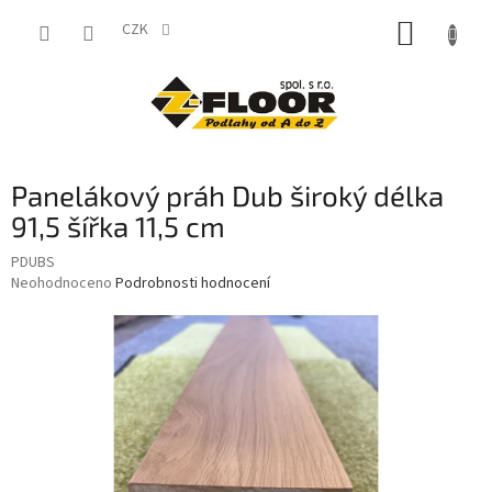
Přejít
NÁKUP
na
CZK
obsah
KOŠÍK
Panelákový práh Dub široký délka
91,5 šířka 11,5 cm
PDUBS
Průměrné
Neohodnoceno
Podrobnosti hodnocení
hodnocení
produktu
je
0,0
z
5
hvězdiček.