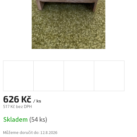
626 Kč
/ ks
517 Kč bez DPH
Měrná
Skladem
(54 ks)
cena:
Můžeme doručit do:
12.8.2026