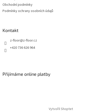
í
Obchodní podmínky
Podmínky ochrany osobních údajů
Kontakt
z-floor
@
z-floor.cz
+420 736 626 964
Přijímáme online platby
Vytvořil Shoptet