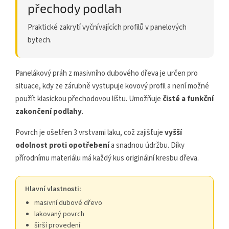
přechody podlah
Praktické zakrytí vyčnívajících profilů v panelových
bytech.
Panelákový práh z masivního dubového dřeva je určen pro
situace, kdy ze zárubně vystupuje kovový profil a není možné
použít klasickou přechodovou lištu. Umožňuje
čisté a funkční
zakončení podlahy
.
Povrch je ošetřen 3 vrstvami laku, což zajišťuje
vyšší
odolnost proti opotřebení
a snadnou údržbu. Díky
přírodnímu materiálu má každý kus originální kresbu dřeva.
Hlavní vlastnosti:
masivní dubové dřevo
lakovaný povrch
širší provedení