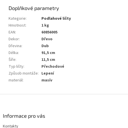
Doplňkové parametry
Kategorie
:
Podlahové lišty
Hmotnost
:
1 kg
EAN
:
60856005
Dekor
:
Dřevo
Dřevina
:
Dub
Délka
:
91,5 cm
Šíře
:
11,5 cm
Typ lišty
:
Přechodové
Způsob montáže
:
Lepení
materiál
:
masív
Z
á
p
a
Informace pro vás
t
Kontakty