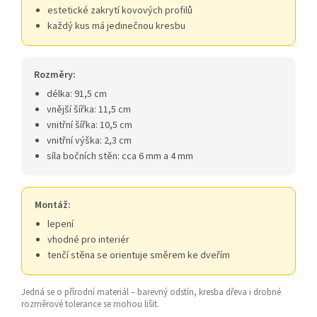
estetické zakrytí kovových profilů
každý kus má jedinečnou kresbu
Rozměry:
délka: 91,5 cm
vnější šířka: 11,5 cm
vnitřní šířka: 10,5 cm
vnitřní výška: 2,3 cm
síla bočních stěn: cca 6 mm a 4 mm
Montáž:
lepení
vhodné pro interiér
tenčí stěna se orientuje směrem ke dveřím
Jedná se o přírodní materiál – barevný odstín, kresba dřeva i drobné
rozměrové tolerance se mohou lišit.