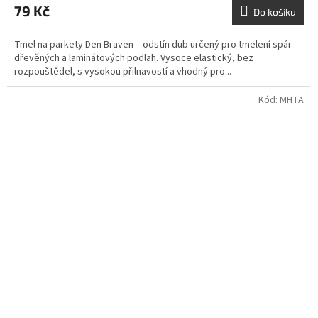
79 Kč
Do košíku
Tmel na parkety Den Braven – odstín dub určený pro tmelení spár
dřevěných a laminátových podlah. Vysoce elastický, bez
rozpouštědel, s vysokou přilnavostí a vhodný pro...
Kód:
MHTA