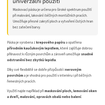
univerzální použití
Maskovací páska je určena pro široké spektrum použití
při malování, lakování i běžných montážních pracích.
Umožňuje přesné zakrytí ploch a vytvoření čistých hran
bez zatečení barvy.
Páska je vyrobena z
krepového papíru
a opatřena
přírodním kaučukovým lepidlem
, které zajišťuje dobrou
přilnavost k různým povrchům a zároveň umožňuje
snadné
odstranění bez zbytků lepidla
.
Díky své flexibilitě se dobře přizpůsobí i
nerovným
povrchům
a je vhodná pro použití v interiéru i při běžných
řemeslných pracích.
Využití najde například při
maskování ploch, lemování oken
a dveří, malování, opravách obalů nebo balení
.