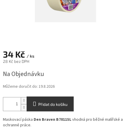
34 Kč
/ ks
28 Kč bez DPH
Měrná
Na Objednávku
cena:
Můžeme doručit do:
19.8.2026
Přidat do košíku
Maskovací páska
Den Braven B7011SL
vhodná pro běžné malířské a
ochranné práce.