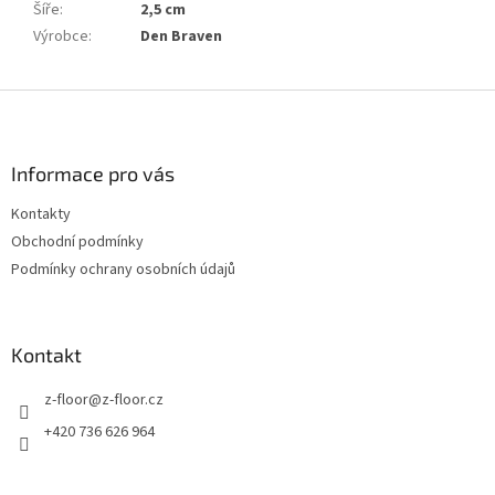
Šíře
:
2,5 cm
Výrobce
:
Den Braven
Z
á
p
a
Informace pro vás
t
Kontakty
í
Obchodní podmínky
Podmínky ochrany osobních údajů
Kontakt
z-floor
@
z-floor.cz
+420 736 626 964