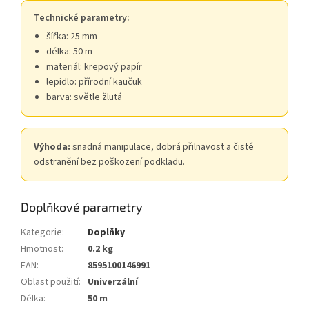
Technické parametry:
šířka: 25 mm
délka: 50 m
materiál: krepový papír
lepidlo: přírodní kaučuk
barva: světle žlutá
Výhoda:
snadná manipulace, dobrá přilnavost a čisté
odstranění bez poškození podkladu.
Doplňkové parametry
Kategorie
:
Doplňky
Hmotnost
:
0.2 kg
EAN
:
8595100146991
Oblast použití
:
Univerzální
Délka
:
50 m