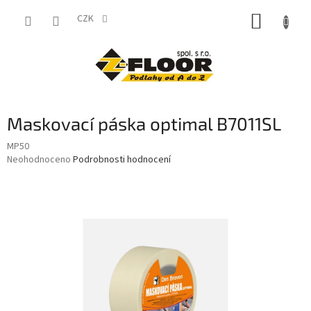
Přejít
NÁKUP
na
CZK
obsah
KOŠÍK
Maskovací páska optimal B7011SL
MP50
Průměrné
Neohodnoceno
Podrobnosti hodnocení
hodnocení
produktu
je
0,0
z
5
hvězdiček.