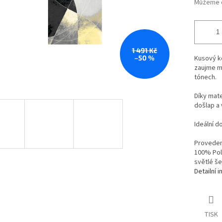
Můžeme d
1 491 Kč
–50 %
Kusový 
zaujme m
tónech.
Díky mate
došlap a
Ideální d
Provedení
100% Poly
světlé še
Detailní 
TISK