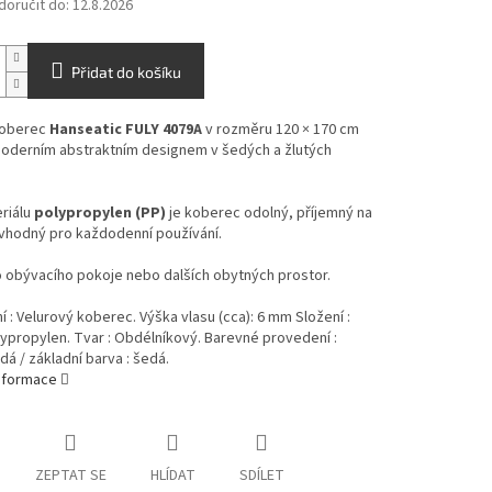
oručit do:
12.8.2026
Přidat do košíku
koberec
Hanseatic FULY 4079A
v rozměru 120 × 170 cm
oderním abstraktním designem v šedých a žlutých
riálu
polypropylen (PP)
je koberec odolný, příjemný na
 vhodný pro každodenní používání.
o obývacího pokoje nebo dalších obytných prostor.
 : Velurový koberec. Výška vlasu (cca): 6 mm Složení :
propylen. Tvar : Obdélníkový. Barevné provedení :
dá / základní barva : šedá.
informace
ZEPTAT SE
HLÍDAT
SDÍLET