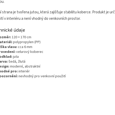
bu.
í strana je tvořena jutou, která zajišťuje stabilitu koberce. Produkt je ur
ití v interiéru a není vhodný do venkovních prostor.
hnické údaje
ozměr:
120 × 170 cm
ateriál:
polypropylen (PP)
ýška vlasu:
cca 6 mm
rovedení:
velurový koberec
odklad:
juta
arva:
šedá, žlutá
esign:
moderní, abstraktní
hodné pro:
interiér
pozornění:
nevhodný pro venkovní použití