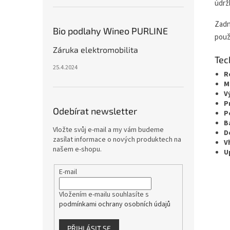
údrž
Zadn
Bio podlahy Wineo PURLINE
použ
Záruka elektromobilita
Tec
25.4.2024
R
M
V
P
Odebírat newsletter
P
B
Vložte svůj e-mail a my vám budeme
D
zasílat informace o nových produktech na
V
našem e-shopu.
U
E-mail
Vložením e-mailu souhlasíte s
podmínkami ochrany osobních údajů
PŘIHLÁSIT SE