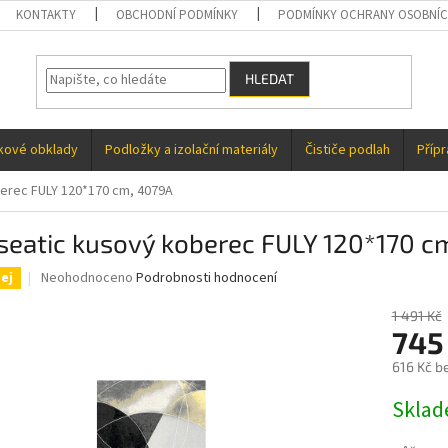
KONTAKTY
OBCHODNÍ PODMÍNKY
PODMÍNKY OCHRANY OSOBNÍC
HLEDAT
kové obklady
Podložky a izolační materiály
Čističe podlah
Příp
erec FULY 120*170 cm, 4079A
seatic kusový koberec FULY 120*170 c
Průměrné
Neohodnoceno
Podrobnosti hodnocení
ej
hodnocení
produktu
1 491 Kč
je
745
0,0
616 Kč b
z
5
Měrná
Skla
hvězdiček.
cena: