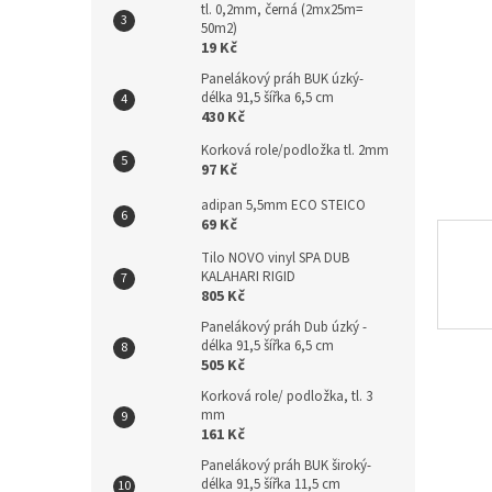
tl. 0,2mm, černá (2mx25m=
n
50m2)
e
19 Kč
l
Panelákový práh BUK úzký-
délka 91,5 šířka 6,5 cm
430 Kč
Korková role/podložka tl. 2mm
97 Kč
adipan 5,5mm ECO STEICO
69 Kč
Tilo NOVO vinyl SPA DUB
KALAHARI RIGID
805 Kč
Panelákový práh Dub úzký -
délka 91,5 šířka 6,5 cm
505 Kč
Korková role/ podložka, tl. 3
mm
161 Kč
Panelákový práh BUK široký-
délka 91,5 šířka 11,5 cm