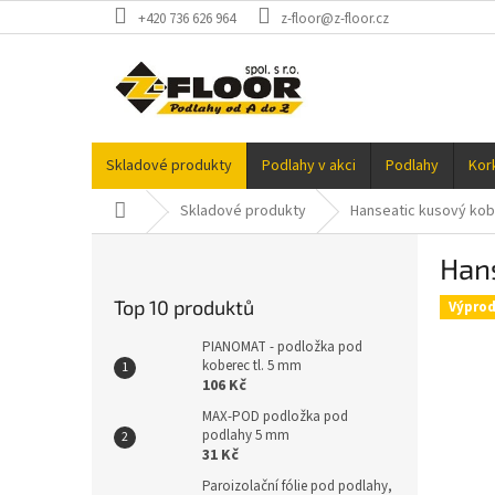
Přejít
+420 736 626 964
z-floor@z-floor.cz
na
obsah
Skladové produkty
Podlahy v akci
Podlahy
Kor
Domů
Skladové produkty
Hanseatic kusový kob
P
Han
o
s
Top 10 produktů
Výprod
t
r
PIANOMAT - podložka pod
a
koberec tl. 5 mm
106 Kč
n
n
MAX-POD podložka pod
podlahy 5 mm
í
31 Kč
p
a
Paroizolační fólie pod podlahy,