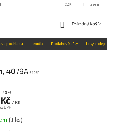
H ÚDAJŮ
CZK
Přihlášení
NÁKUPNÍ
Prázdný košík
KOŠÍK
rava podkladu
Lepidla
Podlahové lišty
Laky a oleje
Doplňky
m, 4079A
6426B
–50 %
 Kč
/ ks
ez DPH
dem
(1 ks)