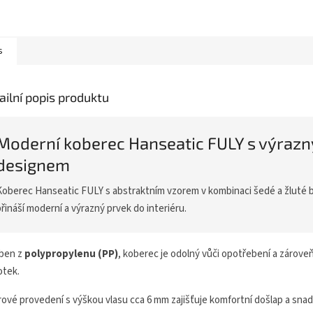
s
ailní popis produktu
Moderní koberec Hanseatic FULY s výraz
designem
Koberec Hanseatic FULY s abstraktním vzorem v kombinaci šedé a žluté 
přináší moderní a výrazný prvek do interiéru.
ben z
polypropylenu (PP)
, koberec je odolný vůči opotřebení a zárove
otek.
rové provedení s výškou vlasu cca 6 mm zajišťuje komfortní došlap a sna