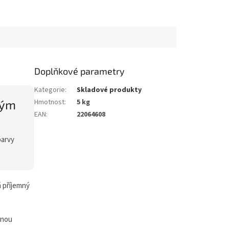
Doplňkové parametry
Kategorie
:
Skladové produkty
ným
Hmotnost
:
5 kg
EAN
:
22064608
barvy
ň příjemný
dnou