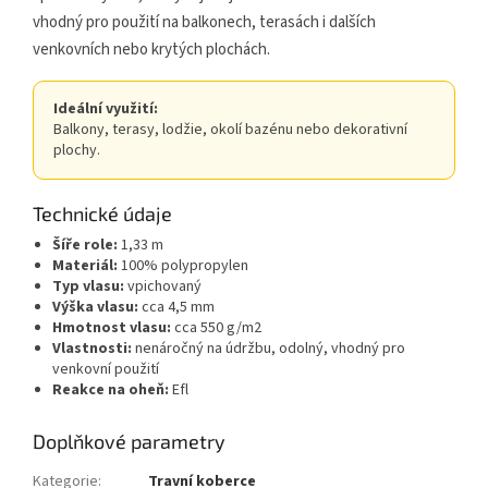
vhodný pro použití na balkonech, terasách i dalších
venkovních nebo krytých plochách.
Ideální využití:
Balkony, terasy, lodžie, okolí bazénu nebo dekorativní
plochy.
Technické údaje
Šíře role:
1,33 m
Materiál:
100% polypropylen
Typ vlasu:
vpichovaný
Výška vlasu:
cca 4,5 mm
Hmotnost vlasu:
cca 550 g/m2
Vlastnosti:
nenáročný na údržbu, odolný, vhodný pro
venkovní použití
Reakce na oheň:
Efl
Doplňkové parametry
Kategorie
:
Travní koberce