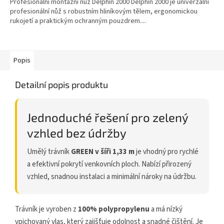
Profesionální montážní nůž Delphin 2000 Delphin 2000 je univerzální
profesionální nůž s robustním hliníkovým tělem, ergonomickou
rukojetí a praktickým ochranným pouzdrem....
Popis
Detailní popis produktu
Jednoduché řešení pro zelený
vzhled bez údržby
Umělý trávník
GREEN v šíři 1,33 m
je vhodný pro rychlé
a efektivní pokrytí venkovních ploch. Nabízí přirozený
vzhled, snadnou instalaci a minimální nároky na údržbu.
Trávník je vyroben z
100% polypropylenu
a má nízký
vpichovaný vlas, který zajišťuje odolnost a snadné čištění. Je