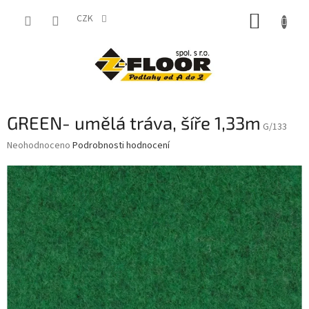
Přejít
NÁKUP
na
CZK
obsah
KOŠÍK
GREEN- umělá tráva, šíře 1,33m
G/133
Průměrné
Neohodnoceno
Podrobnosti hodnocení
hodnocení
produktu
je
0,0
z
5
hvězdiček.