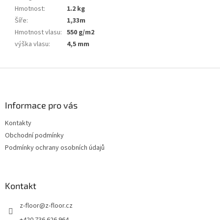
Hmotnost
:
1.2 kg
Šíře
:
1,33m
Hmotnost vlasu
:
550 g/m2
výška vlasu
:
4,5 mm
Z
á
p
a
Informace pro vás
t
Kontakty
í
Obchodní podmínky
Podmínky ochrany osobních údajů
Kontakt
z-floor
@
z-floor.cz