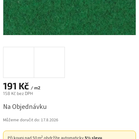
191 Kč
/ m2
158 Kč bez DPH
Měrná
Na Objednávku
cena:
Můžeme doručit do:
17.8.2026
2
Při koupi nad 50 m
obdržíte automaticky
5% slevu
.