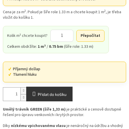
2
2
Cena je za m
. Pokud je šíře role 1.33 m a chcete koupit 1 m
, je třeba
vložit do košíku 1.
Kolik m² chcete koupit?
Přepočítat
Celkem obdržíte:
1 m²
/
0.75 bm
(šíře role: 1.33 m)
Příjemný došlap
Tlumení hluku
Přidat do košíku
Umělý trávník GREEN (šíře 1,33 m)
je praktické a cenově dostupné
řešení pro úpravu venkovních i krytých prostor.
Díky
nízkému vpichovanému vlasu
je nenáročný na údržbu a vhodný