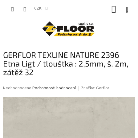
Přejít
NÁKUP
na
CZK
obsah
KOŠÍK
GERFLOR TEXLINE NATURE 2396
Etna Ligt / tloušťka : 2,5mm, š. 2m,
zátěž 32
Průměrné
Neohodnoceno
Podrobnosti hodnocení
Značka:
Gerflor
hodnocení
produktu
je
0,0
z
5
hvězdiček.