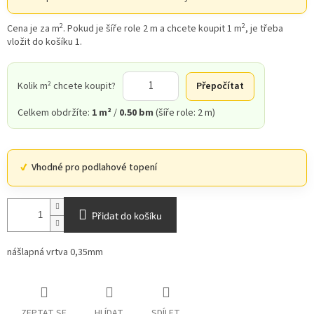
2
2
Cena je za m
. Pokud je šíře role 2 m a chcete koupit 1 m
, je třeba
vložit do košíku 1.
Kolik m² chcete koupit?
Přepočítat
Celkem obdržíte:
1 m²
/
0.50 bm
(šíře role: 2 m)
Vhodné pro podlahové topení
Přidat do košíku
nášlapná vrtva 0,35mm
ZEPTAT SE
HLÍDAT
SDÍLET