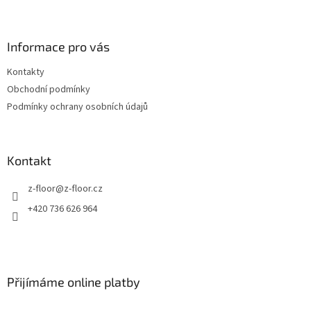
Z
á
p
a
Informace pro vás
t
Kontakty
í
Obchodní podmínky
Podmínky ochrany osobních údajů
Kontakt
z-floor
@
z-floor.cz
+420 736 626 964
Přijímáme online platby