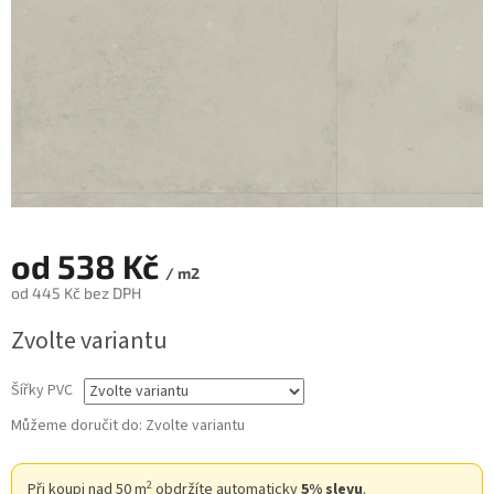
od
538 Kč
/ m2
od
445 Kč
bez DPH
Měrná
Zvolte variantu
cena:
Šířky PVC
Můžeme doručit do:
Zvolte variantu
2
Při koupi nad 50 m
obdržíte automaticky
5% slevu
.