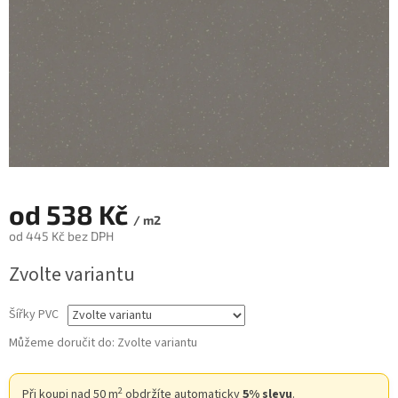
od
538 Kč
/ m2
od
445 Kč
bez DPH
Měrná
Zvolte variantu
cena:
Šířky PVC
Můžeme doručit do:
Zvolte variantu
2
Při koupi nad 50 m
obdržíte automaticky
5% slevu
.