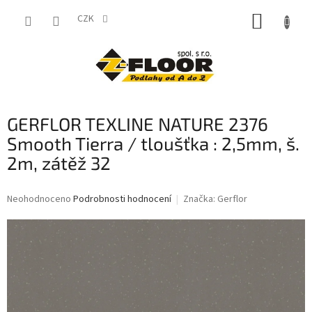
Přejít
NÁKUP
na
CZK
obsah
KOŠÍK
GERFLOR TEXLINE NATURE 2376
Smooth Tierra / tloušťka : 2,5mm, š.
2m, zátěž 32
Průměrné
Neohodnoceno
Podrobnosti hodnocení
Značka:
Gerflor
hodnocení
produktu
je
0,0
z
5
hvězdiček.