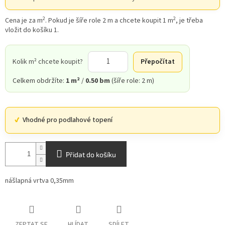
2
2
Cena je za m
. Pokud je šíře role 2 m a chcete koupit 1 m
, je třeba
vložit do košíku 1.
Kolik m² chcete koupit?
Přepočítat
Celkem obdržíte:
1 m²
/
0.50 bm
(šíře role: 2 m)
Vhodné pro podlahové topení
Přidat do košíku
nášlapná vrtva 0,35mm
ZEPTAT SE
HLÍDAT
SDÍLET