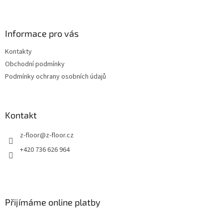
Z
á
p
a
Informace pro vás
t
Kontakty
í
Obchodní podmínky
Podmínky ochrany osobních údajů
Kontakt
z-floor
@
z-floor.cz
+420 736 626 964
Přijímáme online platby