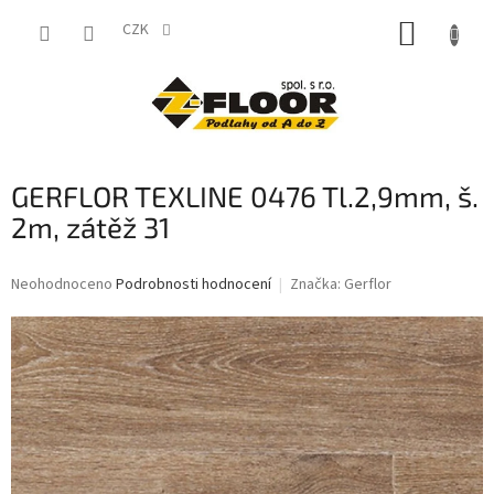
Přejít
NÁKUP
na
CZK
obsah
KOŠÍK
GERFLOR TEXLINE 0476 Tl.2,9mm, š.
2m, zátěž 31
Průměrné
Neohodnoceno
Podrobnosti hodnocení
Značka:
Gerflor
hodnocení
produktu
je
0,0
z
5
hvězdiček.