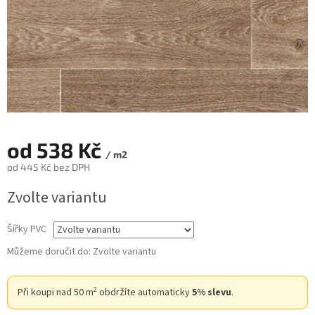
od
538 Kč
/ m2
od
445 Kč
bez DPH
Měrná
Zvolte variantu
cena:
Šířky PVC
Můžeme doručit do:
Zvolte variantu
2
Při koupi nad 50 m
obdržíte automaticky
5% slevu
.