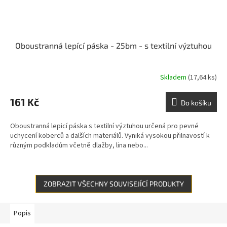
Oboustranná lepící páska - 25bm - s textilní výztuhou
Skladem
(17,64 ks)
161 Kč
Do košíku
Oboustranná lepicí páska s textilní výztuhou určená pro pevné
uchycení koberců a dalších materiálů. Vyniká vysokou přilnavostí k
různým podkladům včetně dlažby, lina nebo...
ZOBRAZIT VŠECHNY SOUVISEJÍCÍ PRODUKTY
Popis