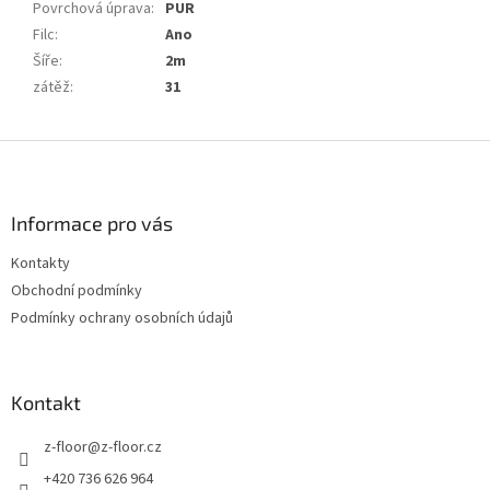
Povrchová úprava
:
PUR
Filc
:
Ano
Šíře
:
2m
zátěž
:
31
Z
á
p
a
Informace pro vás
t
Kontakty
í
Obchodní podmínky
Podmínky ochrany osobních údajů
Kontakt
z-floor
@
z-floor.cz
+420 736 626 964