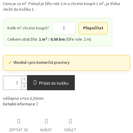
2
2
Cena je za m
. Pokud je šíře role 2 m a chcete koupit 1 m
, je třeba
vložit do košíku 1.
Kolik m² chcete koupit?
Přepočítat
Celkem obdržíte:
1 m²
/
0.50 bm
(šíře role: 2 m)
Vhodné i pro komerční prostory
Přidat do košíku
nášlapná vrtva 0,35mm
Detailní informace
ZEPTAT SE
HLÍDAT
SDÍLET