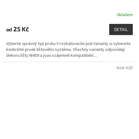
Skladem
25 Kč
od
DETAIL
Vyberte správný typ prvku V rozbalovacím poli Varianty si vyberete
konkrétní prvek lištového systému. Všechny varianty odpovídají
dekoru lišty W459 a jsou vzájemně kompatibilní....
Kód:
H25