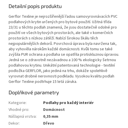
Detailní popis produktu
Gerflor Texline je nejrozšířenější řadou samovyrovnávacích PVC
podlahových krytin určených pro bytové použití. Užitná třída
23/31 u těchto podlah znamená, že jsou dostatečně odolné pro
použití ve všech bytových prostorách, ale také v komerčních
prostorách s nízkou zátěží. Nabízí širokou škálu těch
nejpopulárnějších dekorů. Povrchová úprava byla navržena tak,
aby vyhověla nárokům každé domácnosti. Kvůli tomu se také
zvýšila PUR ochrana a podlaha se opatřila protiskluznou úpravou.
Jedná se o zdravotně nezávadnou a 100 % ekologicky šetrnou
podlahovou krytinu. Unikátní patentovaná technologie - textilní
podložka GERFLOR, jako jediná na trhu, dokáže spolehlivě
vyrovnat drobné nerovnosti podkladu. Vysokou kvalitu podlah
Gerflor Texline podtrhuje 15 letá záruka.
Doplňkové parametry
Kategorie
:
Podlahy pro každý interiér
Vhodné pro
:
Domácnost
Nášlapná vrstva
:
0,35 mm
Dekor
:
Dřevo