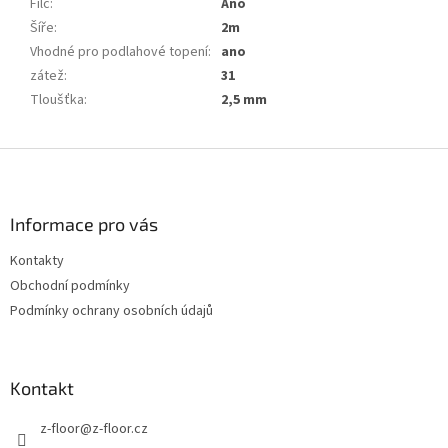
Filc
:
Ano
Šíře
:
2m
Vhodné pro podlahové topení
:
ano
zátež
:
31
Tloušťka
:
2,5 mm
Z
á
p
a
Informace pro vás
t
Kontakty
í
Obchodní podmínky
Podmínky ochrany osobních údajů
Kontakt
z-floor
@
z-floor.cz