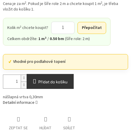
2
2
Cena je za m
. Pokud je šíře role 2 m a chcete koupit 1 m
, je třeba
vložit do košíku 1.
Kolik m² chcete koupit?
Přepočítat
Celkem obdržíte:
1 m²
/
0.50 bm
(šíře role: 2 m)
Vhodné pro podlahové topení
Přidat do košíku
nášlapná vrtva 0,30mm
Detailní informace
ZEPTAT SE
HLÍDAT
SDÍLET