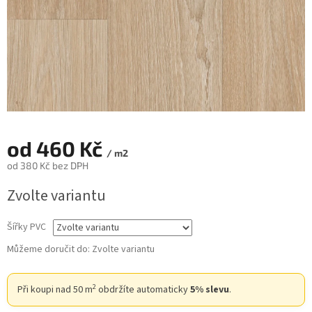
od
460 Kč
/ m2
od
380 Kč
bez DPH
Měrná
Zvolte variantu
cena:
Šířky PVC
Můžeme doručit do:
Zvolte variantu
2
Při koupi nad 50 m
obdržíte automaticky
5% slevu
.