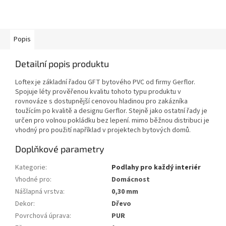
Popis
Detailní popis produktu
Loftex je základní řadou GFT bytového PVC od firmy Gerflor.
Spojuje léty prověřenou kvalitu tohoto typu produktu v
rovnováze s dostupnější cenovou hladinou pro zakázníka
toužícím po kvalitě a designu Gerflor. Stejně jako ostatní řady je
určen pro volnou pokládku bez lepení. mimo běžnou distribuci je
vhodný pro použití například v projektech bytových domů.
Doplňkové parametry
Kategorie
:
Podlahy pro každý interiér
Vhodné pro
:
Domácnost
Nášlapná vrstva
:
0,30 mm
Dekor
:
Dřevo
Povrchová úprava
:
PUR