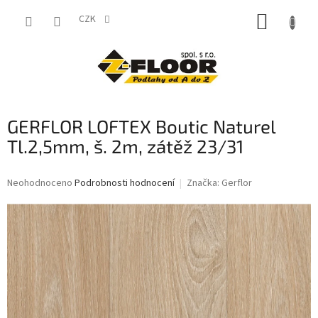
Přejít
NÁKUP
na
CZK
obsah
KOŠÍK
GERFLOR LOFTEX Boutic Naturel
Tl.2,5mm, š. 2m, zátěž 23/31
Průměrné
Neohodnoceno
Podrobnosti hodnocení
Značka:
Gerflor
hodnocení
produktu
je
0,0
z
5
hvězdiček.