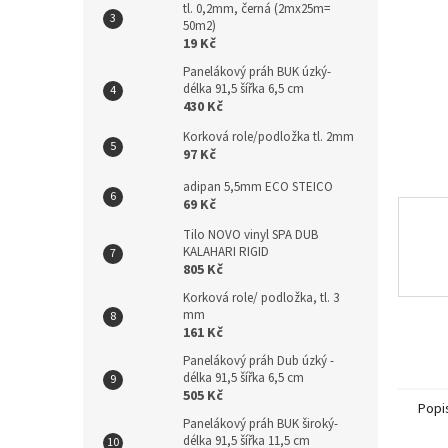
tl. 0,2mm, černá (2mx25m=
n
50m2)
e
19 Kč
l
Panelákový práh BUK úzký-
délka 91,5 šířka 6,5 cm
430 Kč
Korková role/podložka tl. 2mm
97 Kč
adipan 5,5mm ECO STEICO
69 Kč
Tilo NOVO vinyl SPA DUB
KALAHARI RIGID
805 Kč
Korková role/ podložka, tl. 3
mm
161 Kč
Panelákový práh Dub úzký -
délka 91,5 šířka 6,5 cm
505 Kč
Popi
Panelákový práh BUK široký-
délka 91,5 šířka 11,5 cm