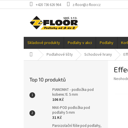
Přejít
+420 736 626 964
z-floor@z-floor.cz
na
obsah
Skladové produkty
Podlahy v akci
Podlahy
Kor
Domů
Podlahové lišty
Schodové hrany
Ef
P
Effe
o
s
Průměr
Neohod
Top 10 produktů
t
hodnoce
r
produkt
PIANOMAT - podložka pod
a
koberec tl. 5 mm
je
106 Kč
0,0
n
z
n
MAX-POD podložka pod
5
podlahy 5 mm
í
hvězdič
31 Kč
p
a
Paroizolační fólie pod podlahy,