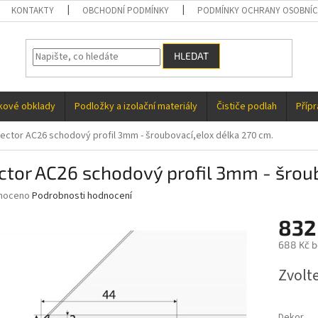
KONTAKTY
OBCHODNÍ PODMÍNKY
PODMÍNKY OCHRANY OSOBNÍC
HLEDAT
kové obklady
Podložky a izolační materiály
Čističe podlah
Příp
fector AC26 schodový profil 3mm - šroubovací,elox délka 270 cm.
ctor AC26 schodový profil 3mm - šrou
né
noceno
Podrobnosti hodnocení
ní
832
u
688 Kč 
Měrná
Zvolt
cena:
ek.
Dekor