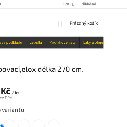
H ÚDAJŮ
CZK
Přihlášení
NÁKUPNÍ
Prázdný košík
KOŠÍK
rava podkladu
Lepidla
Podlahové lišty
Laky a oleje
Doplňky
bovací,elox délka 270 cm.
 Kč
/ ks
bez DPH
e variantu