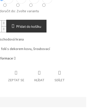
oručit do:
Zvolte variantu
Přidat do košíku
á schodová hrana
folií s dekorem kovu, šroubovací
informace
ZEPTAT SE
HLÍDAT
SDÍLET