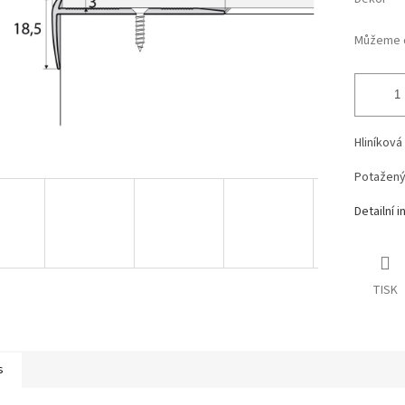
Můžeme d
Hliníkov
Potažený 
Detailní 
TISK
s