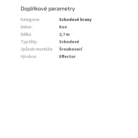
Doplňkové parametry
Kategorie
:
Schodové hrany
Dekor
:
Kov
Délka
:
2,7 m
Typ lišty
:
Schodové
Způsob montáže
:
Šroubovací
Výrobce
:
Effector