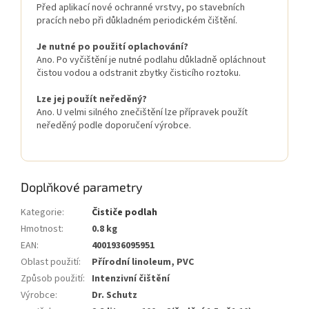
Před aplikací nové ochranné vrstvy, po stavebních
pracích nebo při důkladném periodickém čištění.
Je nutné po použití oplachování?
Ano. Po vyčištění je nutné podlahu důkladně opláchnout
čistou vodou a odstranit zbytky čisticího roztoku.
Lze jej použít neředěný?
Ano. U velmi silného znečištění lze přípravek použít
neředěný podle doporučení výrobce.
Doplňkové parametry
Kategorie
:
Čističe podlah
Hmotnost
:
0.8 kg
EAN
:
4001936095951
Oblast použití
:
Přírodní linoleum, PVC
Způsob použití
:
Intenzivní čištění
Výrobce
:
Dr. Schutz