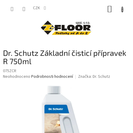
Přejít
NÁKUP
na
CZK
obsah
KOŠÍK
Dr. Schutz Základní čisticí přípravek
R 750ml
075ZCR
Průměrné
Neohodnoceno
Podrobnosti hodnocení
Značka:
Dr. Schutz
hodnocení
produktu
je
0,0
z
5
hvězdiček.