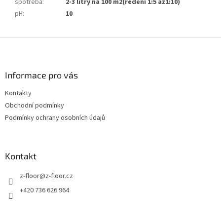
spotřeba
:
2-3 litry na 100 m2(ředění 1:5 až1:10)
pH
:
10
Z
á
p
a
Informace pro vás
t
Kontakty
í
Obchodní podmínky
Podmínky ochrany osobních údajů
Kontakt
z-floor
@
z-floor.cz
+420 736 626 964