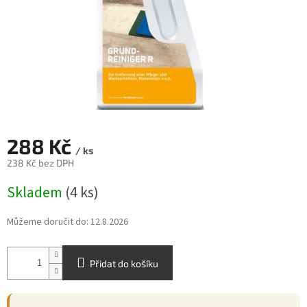
288 Kč
/ ks
238 Kč bez DPH
Měrná
Skladem
(4 ks)
cena:
Můžeme doručit do:
12.8.2026
Přidat do košíku