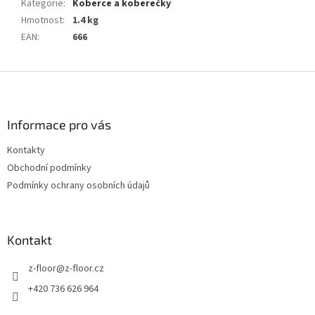
Kategorie
:
Koberce a koberečky
Hmotnost
:
1.4 kg
EAN
:
666
Z
á
p
a
Informace pro vás
t
Kontakty
í
Obchodní podmínky
Podmínky ochrany osobních údajů
Kontakt
z-floor
@
z-floor.cz
+420 736 626 964