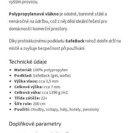
vyšším provozu.
Polypropylenové vlákno
je odolné, barevně stálé a
nenáročné na údržbu, což z něj dělá ideální řešení pro
domácnosti i komerční prostory.
Díky protiskluznému podkladu
SafeBack
rohož dobře drží na
místě a zvyšuje bezpečnost při používání.
Technické údaje
Materiál:
100% polypropylen
Podklad:
SafeBack (gel, wafle)
Výška vlasu:
cca 3,5 mm
Celková výška:
cca 7 mm
Celková váha:
cca 1396 g/m2
Třída zátěže:
22+
Šíře role:
200 cm
Použití:
chodby, vstupy, haly, hotely, penziony
Doplňkové parametry