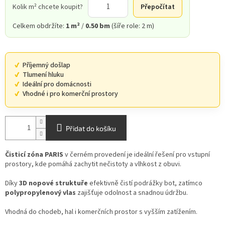
Kolik m² chcete koupit?
Přepočítat
Celkem obdržíte:
1 m²
/
0.50 bm
(šíře role: 2 m)
Příjemný došlap
Tlumení hluku
Ideální pro domácnosti
Vhodné i pro komerční prostory
Přidat do košíku
Čisticí zóna PARIS
v černém provedení je ideální řešení pro vstupní
prostory, kde pomáhá zachytit nečistoty a vlhkost z obuvi.
Díky
3D nopové struktuře
efektivně čistí podrážky bot, zatímco
polypropylenový vlas
zajišťuje odolnost a snadnou údržbu.
Vhodná do chodeb, hal i komerčních prostor s vyšším zatížením.