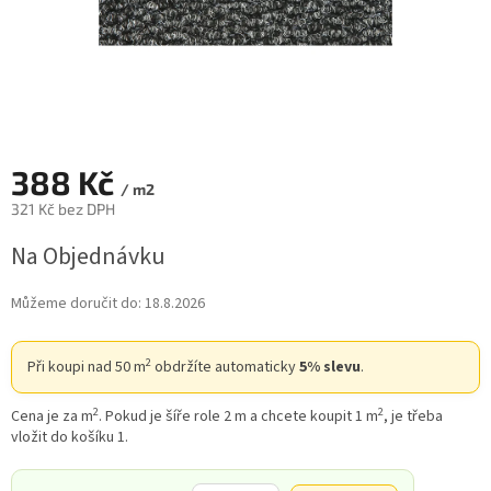
388 Kč
/ m2
321 Kč bez DPH
Měrná
Na Objednávku
cena:
Můžeme doručit do:
18.8.2026
2
Při koupi nad 50 m
obdržíte automaticky
5% slevu
.
2
2
Cena je za m
. Pokud je šíře role 2 m a chcete koupit 1 m
, je třeba
vložit do košíku 1.