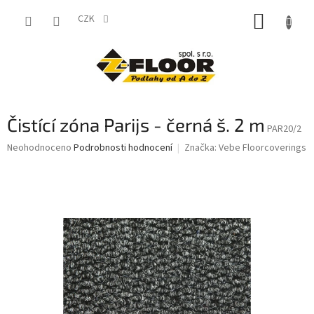
Přejít
NÁKUP
na
CZK
obsah
KOŠÍK
Čistící zóna Parijs - černá š. 2 m
PAR20/2
Průměrné
Neohodnoceno
Podrobnosti hodnocení
Značka:
Vebe Floorcoverings
hodnocení
produktu
je
0,0
z
5
hvězdiček.