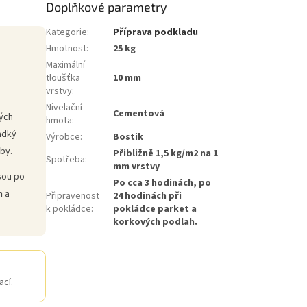
Doplňkové parametry
Kategorie
:
Příprava podkladu
Hmotnost
:
25 kg
Maximální
tloušťka
10 mm
vrstvy
:
Nivelační
Cementová
ých
hmota
:
ladký
Výrobce
:
Bostik
by.
Přibližně 1,5 kg/m2 na 1
Spotřeba
:
mm vrstvy
sou po
Po cca 3 hodinách, po
h
a
Připravenost
24 hodinách při
k pokládce
:
pokládce parket a
korkových podlah.
ací.