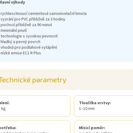
Hlavní výhody
• rychleschnoucí cementová samonivelační hmota
 vyzrání pro PVC přibližně za 3 hodiny
 pochozí přibližně za 90 minut
 minimální pnutí
• technologie s vysokou pevností
• hladký a pevný povrch
• vhodná pro podlahové vytápění
 nízké emise EC1 R Plus
Technické parametry
lení:
Tloušťka vrstvy:
 kg
1–10 mm
potřeba:
Mísicí poměr: