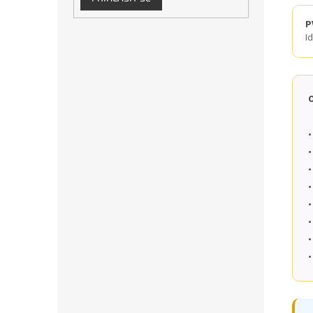
P
I
O
•
•
•
•
•
•
•
•