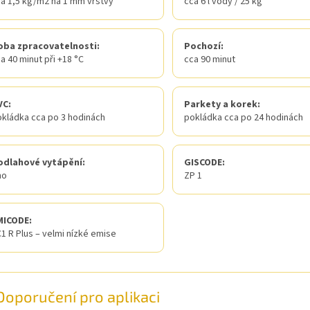
a 1,5 kg/m2 na 1 mm vrstvy
cca 6 l vody / 25 kg
oba zpracovatelnosti:
Pochozí:
a 40 minut při +18 °C
cca 90 minut
VC:
Parkety a korek:
kládka cca po 3 hodinách
pokládka cca po 24 hodinách
odlahové vytápění:
GISCODE:
no
ZP 1
MICODE:
1 R Plus – velmi nízké emise
Doporučení pro aplikaci