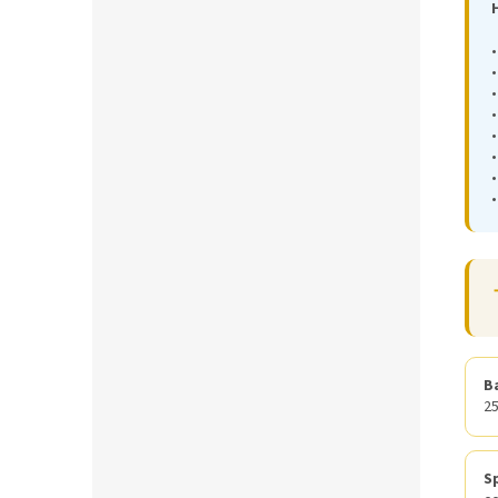
•
•
•
•
Ba
25
S