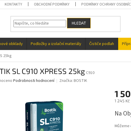
KONTAKTY
OBCHODNÍ PODMÍNKY
PODMÍNKY OCHRANY OSOBNÍC
HLEDAT
kové obklady
Podložky a izolační materiály
Čističe podlah
Příp
S 25kg
TIK SL C910 XPRESS 25kg
C910
né
noceno
Podrobnosti hodnocení
Značka:
BOSTIK
ní
1 5
u
1 245 Kč
Měrná
Na Ob
cena:
ek.
Můžeme d