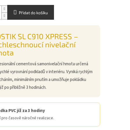
Přidat do košíku
STIK SL C910 XPRESS –
chleschnoucí nivelační
mota
esionální cementová samonivelační hmota určená
rychlé vyrovnání podkladů v interiéru. Vyniká rychlým
cháním, minimálním pnutím a umožňuje pokládku
iž po přibližně 3 hodinách.
dka PVC již za 3 hodiny
í pro časově náročné realizace.