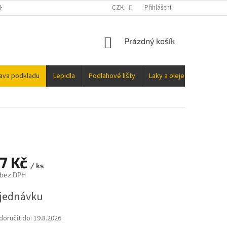
H ÚDAJŮ
CZK
Přihlášení
NÁKUPNÍ
Prázdný košík
KOŠÍK
rava podkladu
Lepidla
Podlahové lišty
Laky a oleje
Doplňky
07 Kč
/ ks
 bez DPH
jednávku
oručit do:
19.8.2026