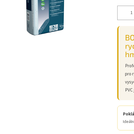
BO
ry
h
Prof
pro 
vysy
PVC j
Poklá
Ideáln