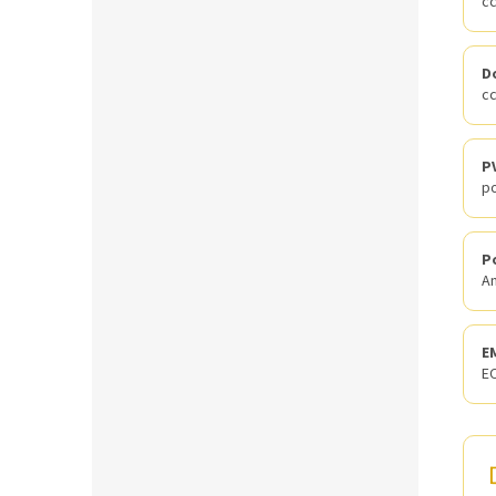
cc
D
cc
P
po
P
A
E
EC