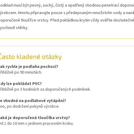
odklad musí být pevný, suchý, čistý a opatřený vhodnou penetrací dopor
ýrobcem. Hmotu připravujte pouze s předepsaným množstvím vody a naná
oporučené tloušťce vrstvy. Před pokládkou krytin vždy ověřte dostatečn
yschnutí stěrky.
Často kladené otázky
ak rychle je podlaha pochozí?
řibližně po 90 minutách.
dy lze pokládat PVC?
řibližně po 3 hodinách za doporučených podmínek.
Je vhodná na podlahové vytápění?
no, po dodržení pokynů výrobce.
aká je doporučená tloušťka vrstvy?
d 1 do 10 mm v jednom pracovním kroku.