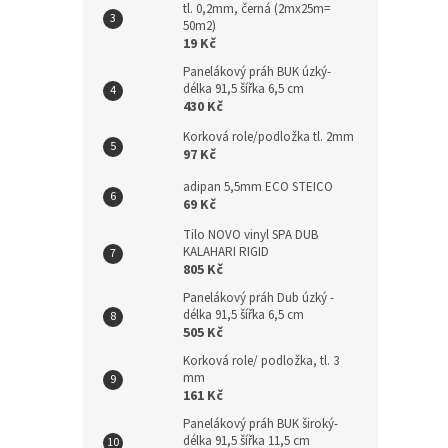
tl. 0,2mm, černá (2mx25m=
n
50m2)
e
19 Kč
l
Panelákový práh BUK úzký-
délka 91,5 šířka 6,5 cm
430 Kč
Korková role/podložka tl. 2mm
97 Kč
adipan 5,5mm ECO STEICO
69 Kč
Tilo NOVO vinyl SPA DUB
KALAHARI RIGID
805 Kč
Panelákový práh Dub úzký -
délka 91,5 šířka 6,5 cm
505 Kč
Korková role/ podložka, tl. 3
mm
161 Kč
Panelákový práh BUK široký-
délka 91,5 šířka 11,5 cm