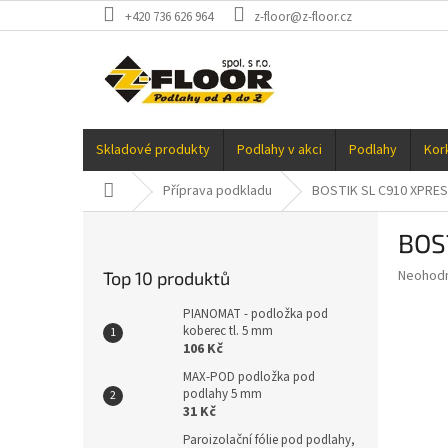
Přejít
+420 736 626 964
z-floor@z-floor.cz
na
obsah
Skladové produkty
Podlahy v akci
Podlahy
Kor
Domů
Příprava podkladu
BOSTIK SL C910 XPRES
P
BOS
o
s
Průměr
Neohod
Top 10 produktů
t
hodnoce
r
produkt
PIANOMAT - podložka pod
a
koberec tl. 5 mm
je
106 Kč
0,0
n
z
n
MAX-POD podložka pod
5
podlahy 5 mm
í
hvězdič
31 Kč
p
a
Paroizolační fólie pod podlahy,