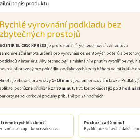
ailní popis produktu
Rychlé vyrovnání podkladu bez
zbytečných prostojů
BOSTIK SL C910 XPRESS
je profesionální rychleschnoucí cementová
samonivelační hmota určená pro vyrovnání cementových potěrů a betonov
podkladů v interiéru. Díky technologii s minimálním pnutím vytváří pevný, h
povrch připravený pro pokládku podlahových krytin během velmi krátké do
Hmota je vhodná pro vrstvy
1–10 mm
v jednom pracovním kroku. Podlahy j
aplikaci pochůzné přibližně za
90 minut
, PVC lze pokládat již po
3 hodinác
parkety nebo korkové podlahy přibližně po 24 hodinách.
xtrémně rychlé schnutí
Pochozí za 90 minut
ýrazně zkracuje dobu realizace.
Rychlé pokračování dalších pr