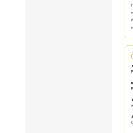
P
v
d
v
J
P
K
P
A
J
O