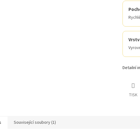
Pocho
Rychlé
Vrst
Vyrovn
Detailní 
TISK
s
Související soubory (1)