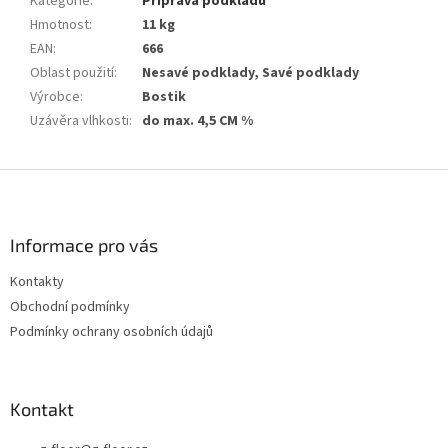
Kategorie
:
Příprava podkladu
Hmotnost
:
11 kg
EAN
:
666
Oblast použití
:
Nesavé podklady, Savé podklady
Výrobce
:
Bostik
Uzávěra vlhkosti
:
do max. 4,5 CM %
Z
á
p
a
Informace pro vás
t
Kontakty
í
Obchodní podmínky
Podmínky ochrany osobních údajů
Kontakt