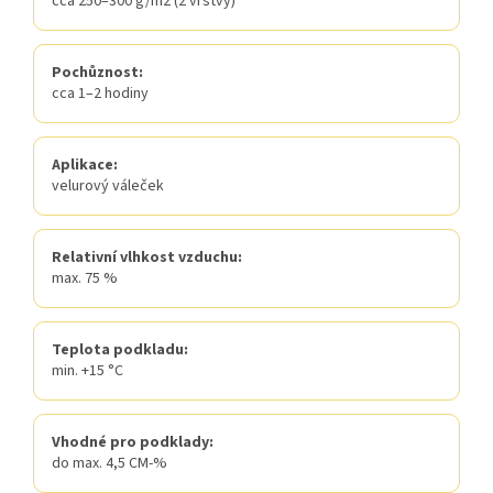
cca 250–300 g/m2 (2 vrstvy)
Pochůznost:
cca 1–2 hodiny
Aplikace:
velurový váleček
Relativní vlhkost vzduchu:
max. 75 %
Teplota podkladu:
min. +15 °C
Vhodné pro podklady:
do max. 4,5 CM-%