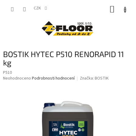
Přejít
NÁKUP
na
CZK
obsah
KOŠÍK
BOSTIK HYTEC P510 RENORAPID 11
kg
P510
Průměrné
Neohodnoceno
Podrobnosti hodnocení
Značka:
BOSTIK
hodnocení
produktu
je
0,0
z
5
hvězdiček.