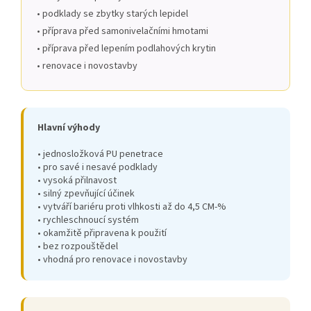
• podklady se zbytky starých lepidel
• příprava před samonivelačními hmotami
• příprava před lepením podlahových krytin
• renovace i novostavby
Hlavní výhody
• jednosložková PU penetrace
• pro savé i nesavé podklady
• vysoká přilnavost
• silný zpevňující účinek
• vytváří bariéru proti vlhkosti až do 4,5 CM-%
• rychleschnoucí systém
• okamžitě připravena k použití
• bez rozpouštědel
• vhodná pro renovace i novostavby