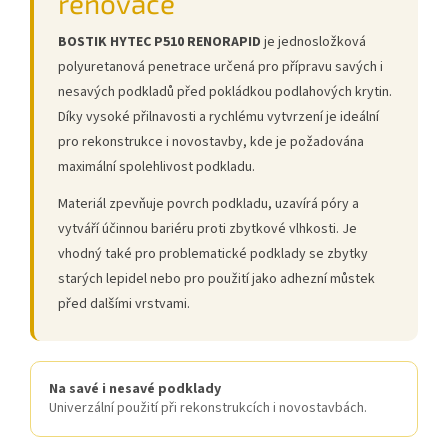
renovace
BOSTIK HYTEC P510 RENORAPID
je jednosložková
polyuretanová penetrace určená pro přípravu savých i
nesavých podkladů před pokládkou podlahových krytin.
Díky vysoké přilnavosti a rychlému vytvrzení je ideální
pro rekonstrukce i novostavby, kde je požadována
maximální spolehlivost podkladu.
Materiál zpevňuje povrch podkladu, uzavírá póry a
vytváří účinnou bariéru proti zbytkové vlhkosti. Je
vhodný také pro problematické podklady se zbytky
starých lepidel nebo pro použití jako adhezní můstek
před dalšími vrstvami.
Na savé i nesavé podklady
Univerzální použití při rekonstrukcích i novostavbách.