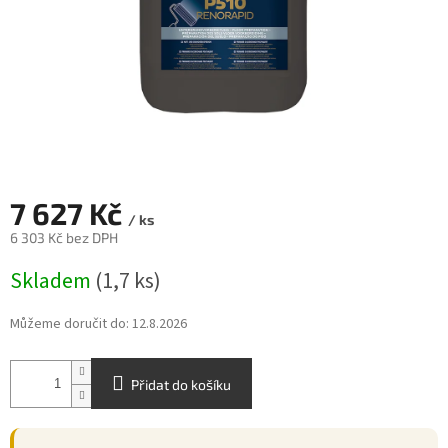
7 627 Kč
/ ks
6 303 Kč bez DPH
Měrná
Skladem
(1,7 ks)
cena:
Můžeme doručit do:
12.8.2026
Přidat do košíku