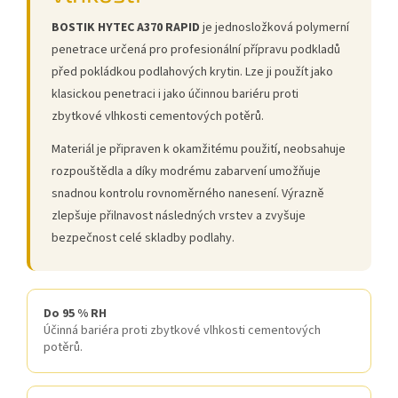
BOSTIK HYTEC A370 RAPID
je jednosložková polymerní
penetrace určená pro profesionální přípravu podkladů
před pokládkou podlahových krytin. Lze ji použít jako
klasickou penetraci i jako účinnou bariéru proti
zbytkové vlhkosti cementových potěrů.
Materiál je připraven k okamžitému použití, neobsahuje
rozpouštědla a díky modrému zabarvení umožňuje
snadnou kontrolu rovnoměrného nanesení. Výrazně
zlepšuje přilnavost následných vrstev a zvyšuje
bezpečnost celé skladby podlahy.
Do 95 % RH
Účinná bariéra proti zbytkové vlhkosti cementových
potěrů.