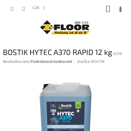
Přejít
NÁKUP
na
CZK
obsah
KOŠÍK
BOSTIK HYTEC A370 RAPID 12 kg
A370
Průměrné
Neohodnoceno
Podrobnosti hodnocení
Značka:
BOSTIK
hodnocení
produktu
je
0,0
z
5
hvězdiček.