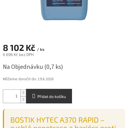
8 102 Kč
/ ks
6 696 Kč bez DPH
Měrná
Na Objednávku
(0,7 ks)
cena:
Můžeme doručit do:
19.8.2026
Přidat do košíku
BOSTIK HYTEC A370 RAPID –
rychlá penetrace a bariéra proti