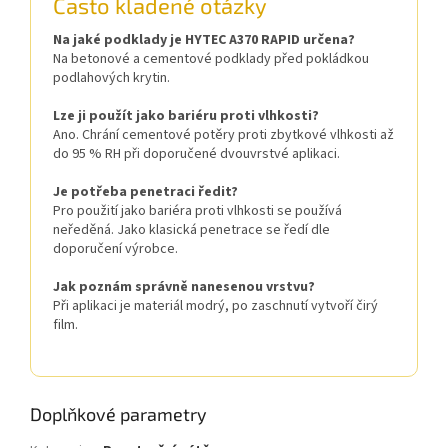
Často kladené otázky
Na jaké podklady je HYTEC A370 RAPID určena?
Na betonové a cementové podklady před pokládkou
podlahových krytin.
Lze ji použít jako bariéru proti vlhkosti?
Ano. Chrání cementové potěry proti zbytkové vlhkosti až
do 95 % RH při doporučené dvouvrstvé aplikaci.
Je potřeba penetraci ředit?
Pro použití jako bariéra proti vlhkosti se používá
neředěná. Jako klasická penetrace se ředí dle
doporučení výrobce.
Jak poznám správně nanesenou vrstvu?
Při aplikaci je materiál modrý, po zaschnutí vytvoří čirý
film.
Doplňkové parametry