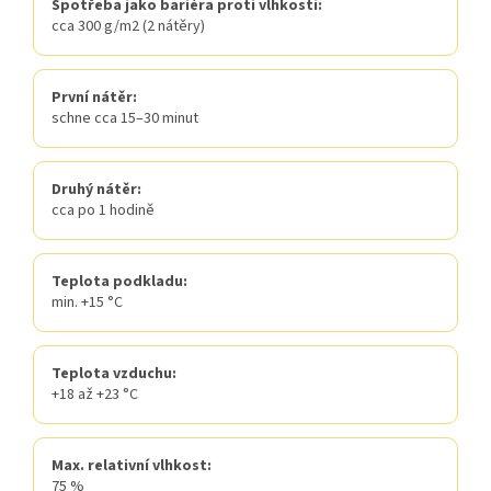
Spotřeba jako bariéra proti vlhkosti:
cca 300 g/m2 (2 nátěry)
První nátěr:
schne cca 15–30 minut
Druhý nátěr:
cca po 1 hodině
Teplota podkladu:
min. +15 °C
Teplota vzduchu:
+18 až +23 °C
Max. relativní vlhkost:
75 %