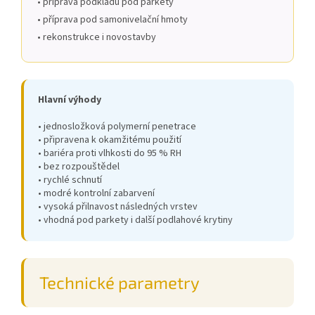
• příprava podkladu pod parkety
• příprava pod samonivelační hmoty
• rekonstrukce i novostavby
Hlavní výhody
• jednosložková polymerní penetrace
• připravena k okamžitému použití
• bariéra proti vlhkosti do 95 % RH
• bez rozpouštědel
• rychlé schnutí
• modré kontrolní zabarvení
• vysoká přilnavost následných vrstev
• vhodná pod parkety i další podlahové krytiny
Technické parametry