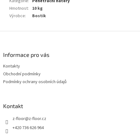
Kategorie
:
Penetrační nátěry
Hmotnost
:
10 kg
Výrobce
:
Bostik
Z
á
p
a
Informace pro vás
t
Kontakty
í
Obchodní podmínky
Podmínky ochrany osobních údajů
Kontakt
z-floor
@
z-floor.cz
+420 736 626 964