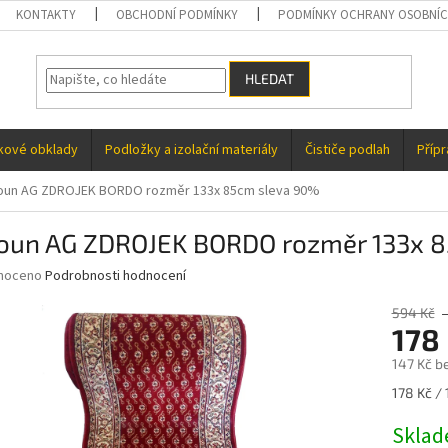
KONTAKTY
OBCHODNÍ PODMÍNKY
PODMÍNKY OCHRANY OSOBNÍC
HLEDAT
kové obklady
Podložky a izolační materiály
Čističe podlah
Příp
oun AG ZDROJEK BORDO rozměr 133x 85cm sleva 90%
oun AG ZDROJEK BORDO rozměr 133x 
né
noceno
Podrobnosti hodnocení
ní
u
594 Kč
178
147 Kč b
Měrná
178 Kč / 
ek.
cena:
Skla