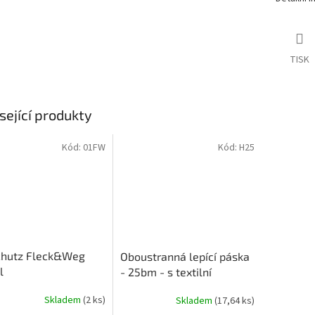
TISK
sející produkty
Kód:
01FW
Kód:
H25
Schutz Fleck&Weg
Oboustranná lepící páska
l
- 25bm - s textilní
výztuhou
Skladem
(2 ks)
Skladem
(17,64 ks)