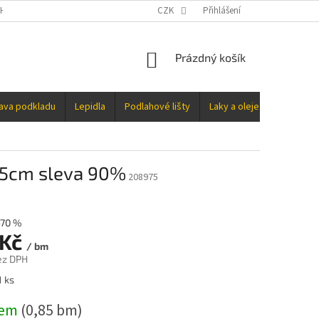
H ÚDAJŮ
CZK
Přihlášení
NÁKUPNÍ
Prázdný košík
KOŠÍK
rava podkladu
Lepidla
Podlahové lišty
Laky a oleje
Doplňky
85cm sleva 90%
208975
–70 %
 Kč
/ bm
ez DPH
1 ks
dem
(0,85 bm)