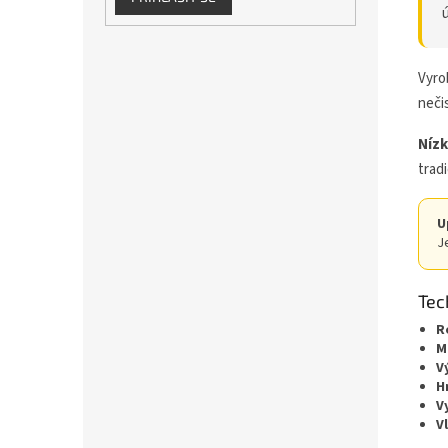
Vyro
neči
Nízk
trad
U
J
Tec
R
M
V
H
V
V