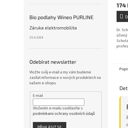
174 
Bio podlahy Wineo PURLINE
D
Záruka elektromobilita
Dr. Sc
účinný
25.4.2024
Schutz
profes
k odst
běžnýc
Odebírat newsletter
Popi
Vložte svůj e-mail a my vám budeme
zasílat informace o nových produktech na
našem e-shopu.
Det
E-mail
Vložením e-mailu souhlasíte s
podmínkami ochrany osobních údajů
PŘIHLÁSIT SE