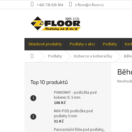
Přejít
+420 736 626 964
z-floor@z-floor.cz
na
obsah
Skladové produkty
Podlahy v akci
Podlahy
Kor
Domů
Podlahy
Koberce a koberečky
Běh
P
Běh
o
s
Průměr
Neohod
Top 10 produktů
t
hodnoce
r
produkt
PIANOMAT - podložka pod
a
koberec tl. 5 mm
je
106 Kč
0,0
n
z
n
MAX-POD podložka pod
5
podlahy 5 mm
í
hvězdič
31 Kč
p
a
Paroizolační fólie pod podlahy,