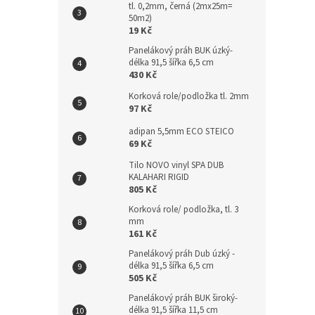
tl. 0,2mm, černá (2mx25m=
n
50m2)
e
19 Kč
l
Panelákový práh BUK úzký-
délka 91,5 šířka 6,5 cm
430 Kč
Korková role/podložka tl. 2mm
97 Kč
adipan 5,5mm ECO STEICO
69 Kč
Tilo NOVO vinyl SPA DUB
KALAHARI RIGID
805 Kč
Korková role/ podložka, tl. 3
mm
161 Kč
Panelákový práh Dub úzký -
délka 91,5 šířka 6,5 cm
505 Kč
Panelákový práh BUK široký-
délka 91,5 šířka 11,5 cm