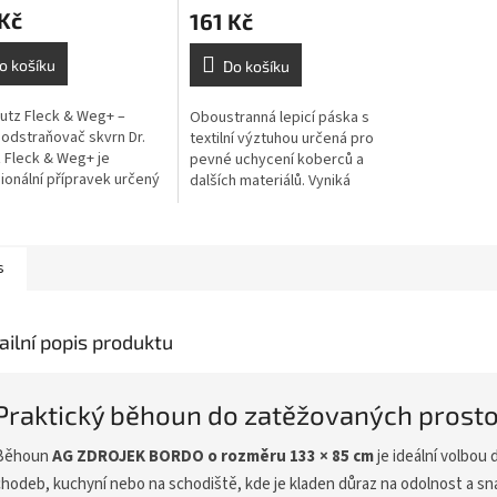
Kč
161 Kč
o košíku
Do košíku
hutz Fleck & Weg+ –
Oboustranná lepicí páska s
 odstraňovač skvrn Dr.
textilní výztuhou určená pro
 Fleck & Weg+ je
pevné uchycení koberců a
ionální přípravek určený
dalších materiálů. Vyniká
raňování odolných i
vysokou přilnavostí k různým
h skvrn z koberců a...
podkladům včetně dlažby, lina
nebo...
s
ailní popis produktu
Praktický běhoun do zatěžovaných prost
Běhoun
AG ZDROJEK BORDO o rozměru 133 × 85 cm
je ideální volbou 
chodeb, kuchyní nebo na schodiště, kde je kladen důraz na odolnost a s