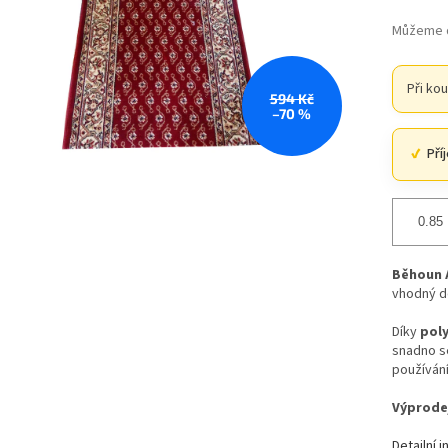
Můžeme d
Při ko
594 Kč
–70 %
Pří
Běhoun 
vhodný d
Díky
pol
snadno se
používání
Výprode
Detailní 