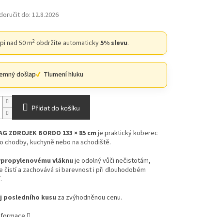
oručit do:
12.8.2026
2
upi nad 50 m
obdržíte automaticky
5% slevu
.
jemný došlap
Tlumení hluku
Přidat do košíku
AG ZDROJEK BORDO 133 × 85 cm
je praktický koberec
o chodby, kuchyně nebo na schodiště.
ypropylenovému vláknu
je odolný vůči nečistotám,
 čistí a zachovává si barevnost i při dlouhodobém
.
j posledního kusu
za zvýhodněnou cenu.
informace