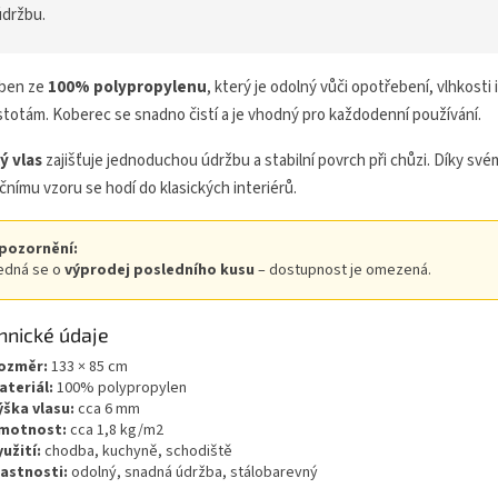
údržbu.
ben ze
100% polypropylenu
, který je odolný vůči opotřebení, vlhkosti i
stotám. Koberec se snadno čistí a je vhodný pro každodenní používání.
ý vlas
zajišťuje jednoduchou údržbu a stabilní povrch při chůzi. Díky sv
ičnímu vzoru se hodí do klasických interiérů.
pozornění:
edná se o
výprodej posledního kusu
– dostupnost je omezená.
hnické údaje
ozměr:
133 × 85 cm
ateriál:
100% polypropylen
ýška vlasu:
cca 6 mm
motnost:
cca 1,8 kg/m2
yužití:
chodba, kuchyně, schodiště
lastnosti:
odolný, snadná údržba, stálobarevný