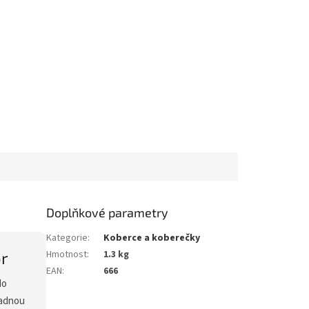
Doplňkové parametry
Kategorie
:
Koberce a koberečky
or
Hmotnost
:
1.3 kg
EAN
:
666
do
nadnou