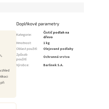
..
exkluzivním...
Doplňkové parametry
Čistič podlah na
Kategorie
:
dřevo
Hmotnost
:
1 kg
Oblast použití
:
Olejované podlahy
Způsob
h,
Ochranná vrstva
použití
:
Výrobce
:
Barlinek S.A.
 vzhled
likaci
při