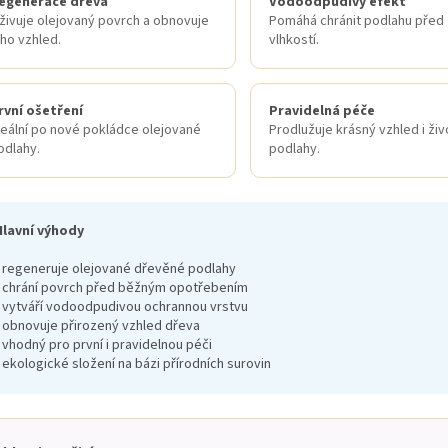
egenerace dřeva
Vodoodpudivý efekt
živuje olejovaný povrch a obnovuje
Pomáhá chránit podlahu před
eho vzhled.
vlhkostí.
rvní ošetření
Pravidelná péče
deální po nové pokládce olejované
Prodlužuje krásný vzhled i ži
odlahy.
podlahy.
Hlavní výhody
• regeneruje olejované dřevěné podlahy
• chrání povrch před běžným opotřebením
• vytváří vodoodpudivou ochrannou vrstvu
• obnovuje přirozený vzhled dřeva
 vhodný pro první i pravidelnou péči
 ekologické složení na bázi přírodních surovin