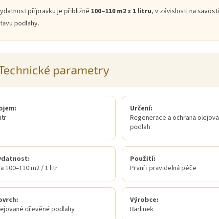
ydatnost přípravku je přibližně
100–110 m2 z 1 litru
, v závislosti na savosti
tavu podlahy.
Technické parametry
bjem:
Určení:
itr
Regenerace a ochrana olejov
podlah
ydatnost:
Použití:
a 100–110 m2 / 1 litr
První i pravidelná péče
ovrch:
Výrobce:
lejované dřevěné podlahy
Barlinek