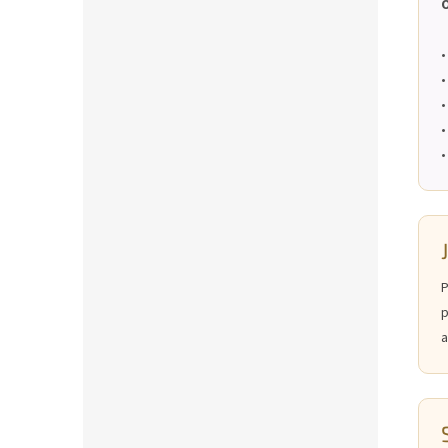
O
•
•
•
•
•
P
p
a