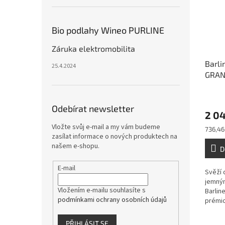
Bio podlahy Wineo PURLINE
Záruka elektromobilita
Barli
25.4.2024
GRAND
kartá
Odebírat newsletter
2 0
Vložte svůj e-mail a my vám budeme
Měrná
736,46
zasílat informace o nových produktech na
cena:
našem e-shopu.
D
E-mail
Svěží 
jemný
Vložením e-mailu souhlasíte s
Barlin
podmínkami ochrany osobních údajů
prémio
podlah
jemnou
PŘIHLÁSIT SE