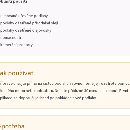
blasti použití
 olejované dřevěné podlahy
 podlahy ošetřené přírodními oleji
 podlahy ošetřené olejovosky
 domácnosti
 komerční prostory
Jak používat
řípravek nalijte přímo na čistou podlahu a rovnoměrně jej rozetřete pomoc
lochého mopu nebo aplikátoru. Nechte přibližně 30 minut zaschnout. První
plikace se doporučuje ihned po pokládce nové podlahy.
Spotřeba