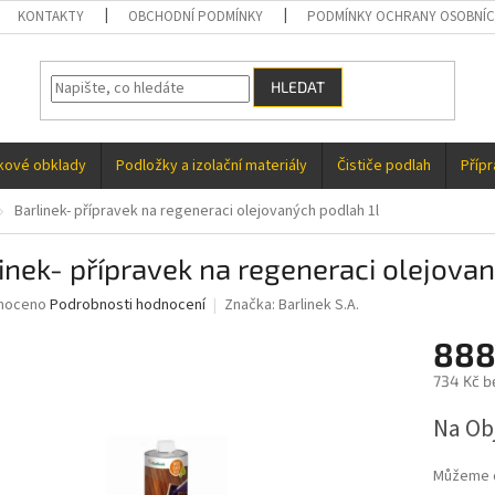
KONTAKTY
OBCHODNÍ PODMÍNKY
PODMÍNKY OCHRANY OSOBNÍC
HLEDAT
kové obklady
Podložky a izolační materiály
Čističe podlah
Příp
Barlinek- přípravek na regeneraci olejovaných podlah 1l
inek- přípravek na regeneraci olejovan
né
noceno
Podrobnosti hodnocení
Značka:
Barlinek S.A.
ní
888
u
734 Kč b
Měrná
Na Ob
cena:
ek.
Můžeme d