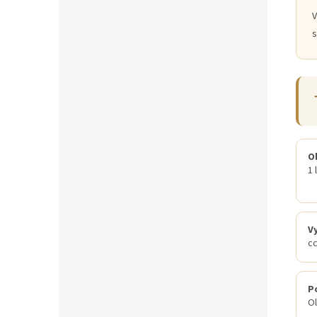
V
s
O
1 l
V
cc
P
O