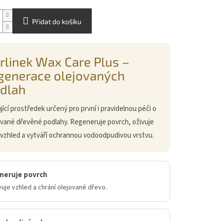
Přidat do košíku
rlinek Wax Care Plus –
generace olejovaných
dlah
ící prostředek určený pro první i pravidelnou péči o
ované dřevěné podlahy. Regeneruje povrch, oživuje
 vzhled a vytváří ochrannou vodoodpudivou vrstvu.
neruje povrch
je vzhled a chrání olejované dřevo.