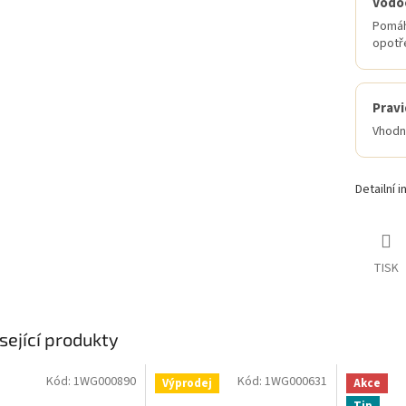
Vodo
Pomáh
opotř
Pravi
Vhodný
Detailní 
TISK
sející produkty
Kód:
1WG000890
Kód:
1WG000631
Výprodej
Akce
Tip