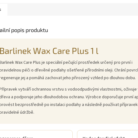
eně světlým...
zvýrazňuje...
zvýrazňuje.
s
ailní popis produktu
Barlinek Wax Care Plus 1 l
Barlinek Wax Care Plus je speciální pečující prostředek určený pro první i
pravidelnou péči o dřevěné podlahy ošetřené přírodními oleji. Chrání povrc
regeneruje jej a pomáhá zachovat jeho přirozený vzhled po dlouhou dobu.
Přípravek vytváří ochrannou vrstvu s vodoodpudivými vlastnostmi, oživuje
dřeva a podporuje jeho dlouhodobou ochranu. Výrobce doporučuje první ap
provést bezprostředně po instalaci podlahy a následně používat přípravek 
pravidelné údržbě.