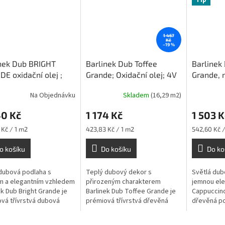
1 467
Kč
–19 %
nek Dub BRIGHT
Barlinek Dub Toffee
Barlinek
E oxidační olej ;
Grande; Oxidační olej; 4V
Grande, 
č; 4V
do vyprodání zásob
kartáč
Na Objednávku
Skladem
(16,29 m2)
40 Kč
1 174 Kč
1 503 K
Měrná
Měrná
 Kč / 1 m2
423,83 Kč / 1 m2
542,60 Kč /
cena:
cena:
o košíku
Do košíku
Do ko
dubová podlaha s
Teplý dubový dekor s
Světlá dub
m a elegantním vzhledem
přirozeným charakterem
jemnou ele
ek Dub Bright Grande je
Barlinek Dub Toffee Grande je
Cappuccino
vá třívrstvá dubová
prémiová třívrstvá dřevěná
dřevěná p
a s čistým tříděním,
podlaha v elegantním světlém
světlém ca
 kresbou dřeva a
hnědém odstínu. Oxidační olej
Kartáčova