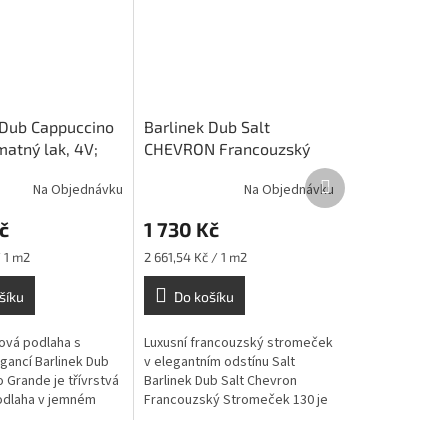
 Dub Cappuccino
Barlinek Dub Salt
matný lak, 4V;
CHEVRON Francouzský
Stromeček 130; Oxidační
Další
Na Objednávku
Na Objednávku
olej
produkt
č
1 730 Kč
Měrná
 1 m2
2 661,54 Kč / 1 m2
cena:
šíku
Do košíku
ová podlaha s
Luxusní francouzský stromeček
gancí Barlinek Dub
v elegantním odstínu Salt
 Grande je třívrstvá
Barlinek Dub Salt Chevron
odlaha v jemném
Francouzský Stromeček 130 je
ppuccino odstínu.
prémiová dubová podlaha s
ný povrch
jemně světlým odstínem a