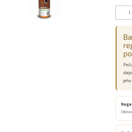
Ba
re
po
Pečuj
olej
jeho
Rege
Obnovu