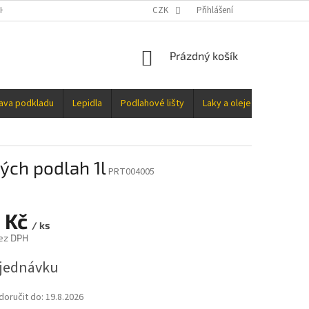
H ÚDAJŮ
CZK
Přihlášení
NÁKUPNÍ
Prázdný košík
KOŠÍK
rava podkladu
Lepidla
Podlahové lišty
Laky a oleje
Doplňky
ých podlah 1l
PRT004005
 Kč
/ ks
ez DPH
jednávku
oručit do:
19.8.2026