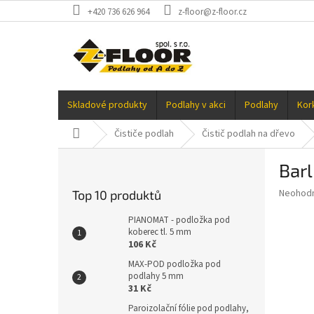
Přejít
+420 736 626 964
z-floor@z-floor.cz
na
obsah
Skladové produkty
Podlahy v akci
Podlahy
Kor
Domů
Čističe podlah
Čistič podlah na dřevo
P
Barl
o
s
Průměr
Neohod
Top 10 produktů
t
hodnoce
r
produkt
PIANOMAT - podložka pod
a
koberec tl. 5 mm
je
106 Kč
0,0
n
z
n
MAX-POD podložka pod
5
podlahy 5 mm
í
hvězdič
31 Kč
p
a
Paroizolační fólie pod podlahy,