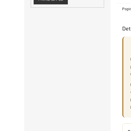
přiroz
Popi
Det