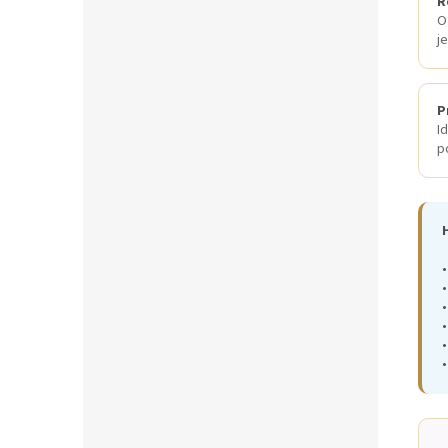
R
O
j
P
I
p
•
•