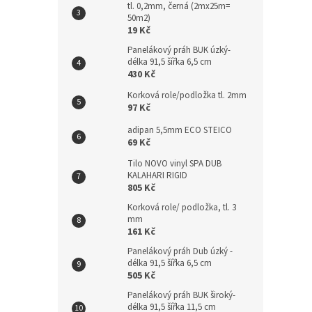
tl. 0,2mm, černá (2mx25m=
n
50m2)
e
19 Kč
l
Panelákový práh BUK úzký-
délka 91,5 šířka 6,5 cm
430 Kč
Korková role/podložka tl. 2mm
97 Kč
adipan 5,5mm ECO STEICO
69 Kč
Tilo NOVO vinyl SPA DUB
KALAHARI RIGID
805 Kč
Korková role/ podložka, tl. 3
mm
161 Kč
Panelákový práh Dub úzký -
délka 91,5 šířka 6,5 cm
505 Kč
Panelákový práh BUK široký-
délka 91,5 šířka 11,5 cm