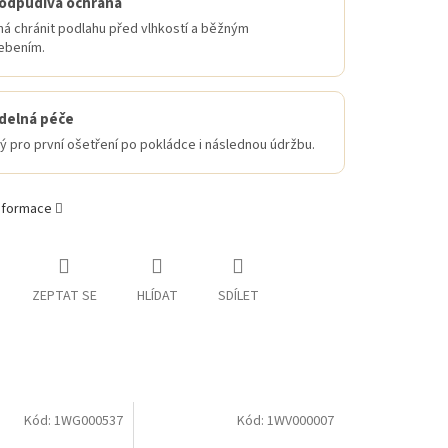
odpudivá ochrana
á chránit podlahu před vlhkostí a běžným
ebením.
delná péče
 pro první ošetření po pokládce i následnou údržbu.
informace
ZEPTAT SE
HLÍDAT
SDÍLET
Kód:
1WG000537
Kód:
1WV000007