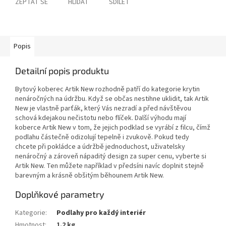
ZEPTAT SE
HLÍDAT
SDÍLET
Popis
Detailní popis produktu
Bytový koberec Artik New rozhodně patří do kategorie krytin
nenáročných na údržbu. Když se občas nestihne uklidit, tak Artik
New je vlastně parťák, který Vás nezradí a před návštěvou
schová kdejakou nečistotu nebo flíček. Další výhodu mají
koberce Artik New v tom, že jejich podklad se vyrábí z filcu, čímž
podlahu částečně odizolují tepelně i zvukově. Pokud tedy
chcete při pokládce a údržbě jednoduchost, uživatelsky
nenáročný a zároveň nápaditý design za super cenu, vyberte si
Artik New. Ten můžete například v předsíni navíc doplnit stejně
barevným a krásně obšitým běhounem Artik New.
Doplňkové parametry
Kategorie
:
Podlahy pro každý interiér
Hmotnost
:
1.2 kg