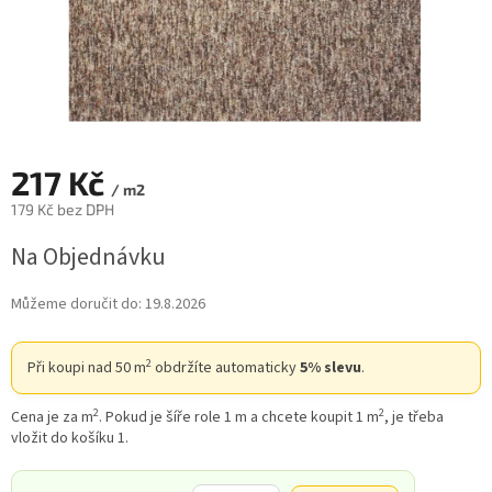
217 Kč
/ m2
179 Kč bez DPH
Měrná
Na Objednávku
cena:
Můžeme doručit do:
19.8.2026
2
Při koupi nad 50 m
obdržíte automaticky
5% slevu
.
2
2
Cena je za m
. Pokud je šíře role 1 m a chcete koupit 1 m
, je třeba
vložit do košíku 1.