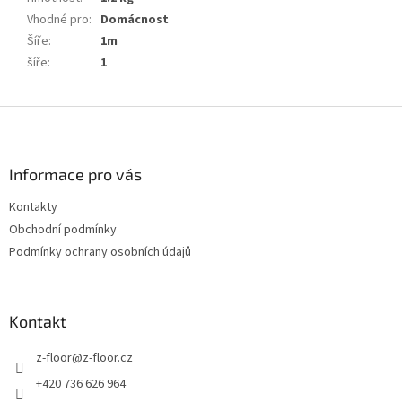
Vhodné pro
:
Domácnost
Šíře
:
1m
šíře
:
1
Z
á
p
a
Informace pro vás
t
Kontakty
í
Obchodní podmínky
Podmínky ochrany osobních údajů
Kontakt
z-floor
@
z-floor.cz
+420 736 626 964