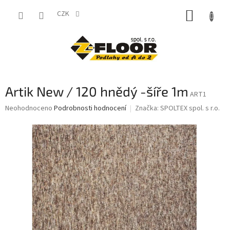
Přejít
NÁKUP
na
CZK
obsah
KOŠÍK
Artik New / 120 hnědý -šíře 1m
ART1
Průměrné
Neohodnoceno
Podrobnosti hodnocení
Značka:
SPOLTEX spol. s r.o.
hodnocení
produktu
je
0,0
z
5
hvězdiček.