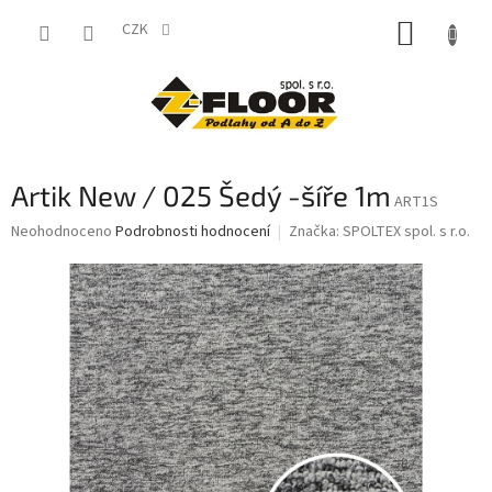
Přejít
NÁKUP
na
CZK
obsah
KOŠÍK
Artik New / 025 Šedý -šíře 1m
ART1S
Průměrné
Neohodnoceno
Podrobnosti hodnocení
Značka:
SPOLTEX spol. s r.o.
hodnocení
produktu
je
0,0
z
5
hvězdiček.