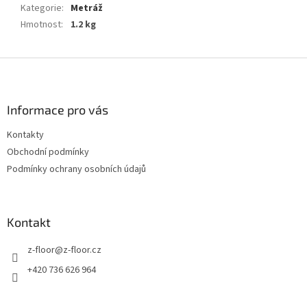
Kategorie
:
Metráž
Hmotnost
:
1.2 kg
Z
á
p
a
Informace pro vás
t
Kontakty
í
Obchodní podmínky
Podmínky ochrany osobních údajů
Kontakt
z-floor
@
z-floor.cz
+420 736 626 964