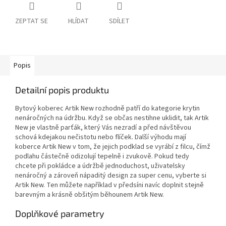
ZEPTAT SE
HLÍDAT
SDÍLET
Popis
Detailní popis produktu
Bytový koberec Artik New rozhodně patří do kategorie krytin
nenáročných na údržbu. Když se občas nestihne uklidit, tak Artik
New je vlastně parťák, který Vás nezradí a před návštěvou
schová kdejakou nečistotu nebo flíček. Další výhodu mají
koberce Artik New v tom, že jejich podklad se vyrábí z filcu, čímž
podlahu částečně odizolují tepelně i zvukově. Pokud tedy
chcete při pokládce a údržbě jednoduchost, uživatelsky
nenáročný a zároveň nápaditý design za super cenu, vyberte si
Artik New. Ten můžete například v předsíni navíc doplnit stejně
barevným a krásně obšitým běhounem Artik New.
Doplňkové parametry