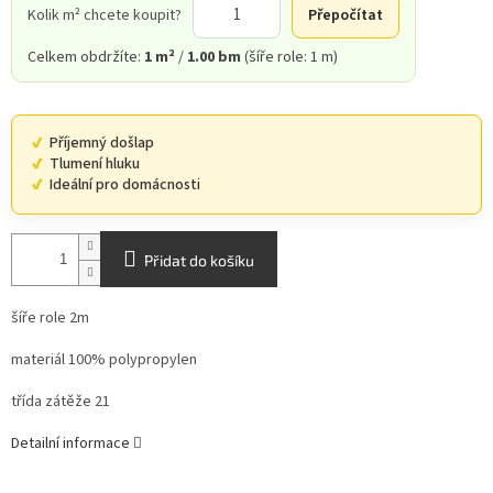
Kolik m² chcete koupit?
Přepočítat
Celkem obdržíte:
1 m²
/
1.00 bm
(šíře role: 1 m)
Příjemný došlap
Tlumení hluku
Ideální pro domácnosti
Přidat do košíku
šíře role 2m
materiál 100% polypropylen
třída zátěže 21
Detailní informace