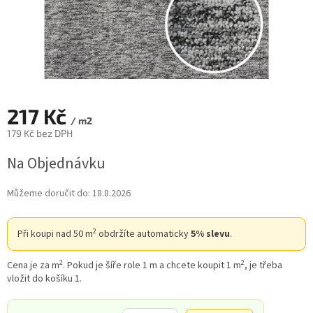
217 Kč
/ m2
179 Kč bez DPH
Měrná
Na Objednávku
cena:
Můžeme doručit do:
18.8.2026
2
Při koupi nad 50 m
obdržíte automaticky
5% slevu
.
2
2
Cena je za m
. Pokud je šíře role 1 m a chcete koupit 1 m
, je třeba
vložit do košíku 1.