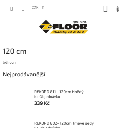
Přejít
NÁKUP
na
CZK
obsah
KOŠÍK
120 cm
běhoun
Nejprodávanější
REKORD 811 - 120cm Hnědý
Na Objednávku
339 Kč
REKORD 802- 120cm Tmavě šedý