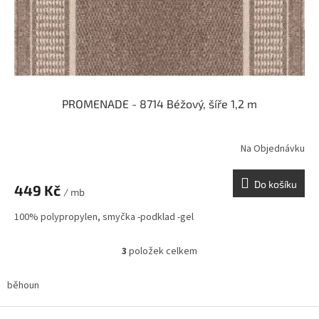
PROMENADE - 8714 Béžový, šíře 1,2 m
Na Objednávku
Do košíku
449 Kč
/ mb
100% polypropylen, smyčka -podklad -gel
3
položek celkem
O
v
l
běhoun
á
d
Z