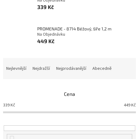
Na Objednávku
339 Kč
PROMENADE - 8714 Béžový, šíře 1,2 m
Na Objednávku
449 Kč
Ř
a
Nejlevnější
Nejdražší
Nejprodávanější
Abecedně
z
e
n
Cena
í
p
339
Kč
449
Kč
r
o
d
u
k