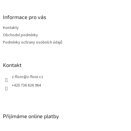
a
á
c
p
í
a
Informace pro vás
p
t
r
Kontakty
í
v
Obchodní podmínky
k
y
Podmínky ochrany osobních údajů
v
ý
p
i
Kontakt
s
u
z-floor
@
z-floor.cz
+420 736 626 964
Přijímáme online platby