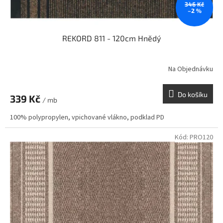
346 Kč
–2 %
REKORD 811 - 120cm Hnědý
Na Objednávku
Do košíku
339 Kč
/ mb
100% polypropylen, vpichované vlákno, podklad PD
Kód:
PRO120