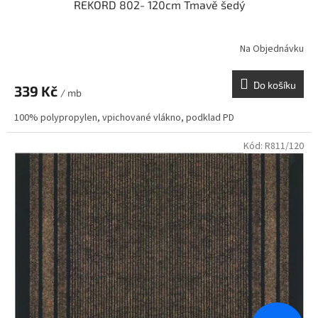
REKORD 802- 120cm Tmavě šedý
Na Objednávku
Do košíku
339 Kč
/ mb
100% polypropylen, vpichované vlákno, podklad PD
Kód:
R811/120